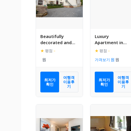
Beautifully
Luxury
decorated and
Apartment in
spacious
Schin op Geul
★
평점
–
★
평점
–
apartment in the
with bubble bath
가격보기
heart of South
and Sauna
Limburg
여행객
여행객
최저가
최저가
이용후
이용후
확인
확인
기
기