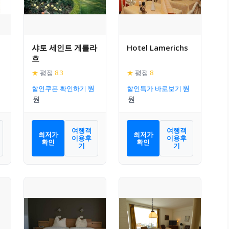
샤토 세인트 게를라
Hotel Lamerichs
흐
★
평점
8.3
★
평점
8
할인쿠폰 확인하기
할인특가 바로보기
여행객
여행객
최저가
최저가
이용후
이용후
확인
확인
기
기