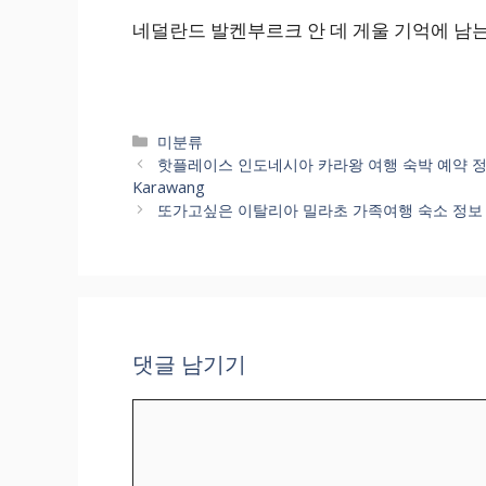
네덜란드 발켄부르크 안 데 게울 기억에 남는
카
미분류
테
핫플레이스 인도네시아 카라왕 여행 숙박 예약 정보 
고
Karawang
리
또가고싶은 이탈리아 밀라초 가족여행 숙소 정보 좋은곳으로 
댓글 남기기
댓
글