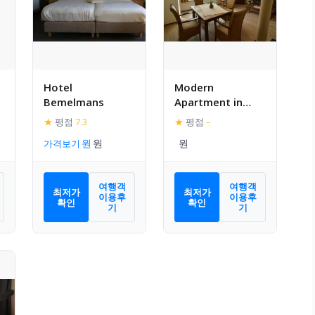
Hotel
Modern
Bemelmans
Apartment in
Schin op Geul
★
평점
7.3
★
평점
–
near Valkenburg
가격보기
여행객
여행객
최저가
최저가
이용후
이용후
확인
확인
기
기