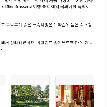
serie 네덜란드 발켄부르크 안 데 게울 가성비 뛰어난 가까
re B&B Brasserie 여행 숙박 예약 꼭봐야할 숙박시
하고 숙박후기 좋은 투숙객많은 예약순위 높은 숙소정
인해서 정리해봤네요. 네덜란드 발켄부르크 안 데 게울
.