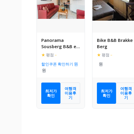
Panorama
Bike B&B Brakke
Sousberg B&B en
Berg
appartementen
★
평점
–
★
평점
–
할인쿠폰 확인하기
여행객
여행객
최저가
최저가
이용후
이용후
확인
확인
기
기