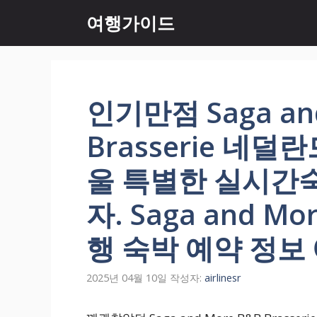
컨
여행가이드
텐
츠
로
건
너
인기만점 Saga an
뛰
기
Brasserie 네
울 특별한 실시간
자. Saga and Mor
행 숙박 예약 정보
2025년 04월 10일
작성자:
airlinesr