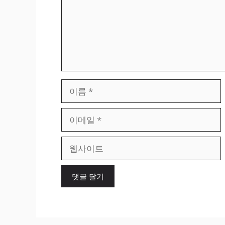
이
름
이
메
일
웹
사
이
트