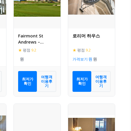
Fairmont St
로리머 하우스
Andrews –
Scotland
★
평점
9.2
★
평점
9.2
가격보기
여행객
여행객
최저가
최저가
이용후
이용후
확인
확인
기
기