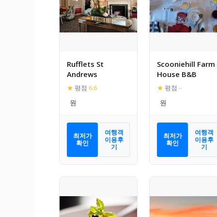
Rufflets St
Scooniehill Farm
Andrews
House B&B
★
평점
6.6
★
평점
–
여행객
여행객
최저가
최저가
이용후
이용후
확인
확인
기
기