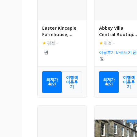
Easter Kincaple
Abbey Villa
Farmhouse,
Central Boutiqu
Sleeps 16, St
House with
★
평점
–
★
평점
–
Andrews
Parking
이용후기 바로보기
여행객
여행객
최저가
최저가
이용후
이용후
확인
확인
기
기