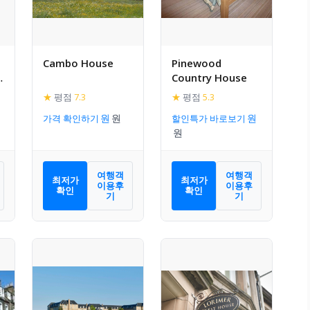
Cambo House
Pinewood
e
Country House
★
평점
7.3
★
평점
5.3
가격 확인하기
할인특가 바로보기
여행객
여행객
최저가
최저가
이용후
이용후
확인
확인
기
기