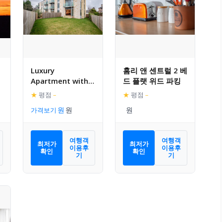
Luxury
홈리 앤 센트럴 2 베
Apartment with
드 플랫 위드 파킹
Garden | Free
★
평점
–
★
평점
–
Parking
가격보기
여행객
여행객
최저가
최저가
이용후
이용후
확인
확인
기
기