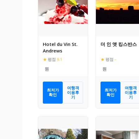
Hotel du Vin St.
더 인 앳 킹스반스
Andrews
★
평점
9.1
★
평점
–
여행객
여행객
최저가
최저가
이용후
이용후
확인
확인
기
기