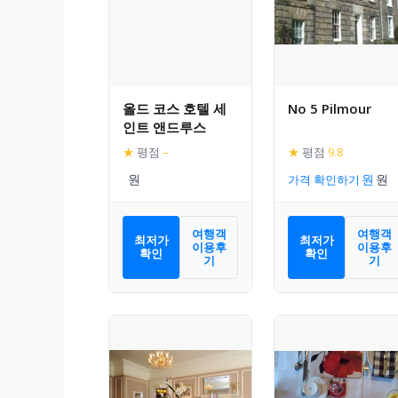
올드 코스 호텔 세
No 5 Pilmour
인트 앤드루스
★
평점
–
★
평점
9.8
가격 확인하기
여행객
여행객
최저가
최저가
이용후
이용후
확인
확인
기
기