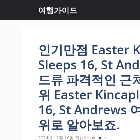
컨
여행가이드
텐
츠
로
건
너
인기만점 Easter Ki
뛰
기
Sleeps 16, St 
드류 파격적인 근
위 Easter Kincap
16, St Andre
위로 알아보죠.
2024년 12월 16일
작성자:
airlinesr