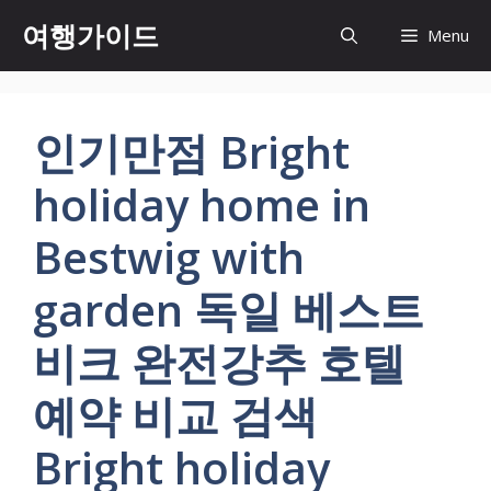
컨
여행가이드
Menu
텐
츠
로
건
인기만점 Bright
너
뛰
holiday home in
기
Bestwig with
garden 독일 베스트
비크 완전강추 호텔
예약 비교 검색
Bright holiday