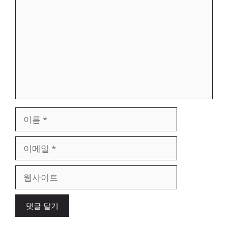
글
이
름
이
메
일
웹
사
이
트