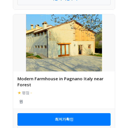
Modern Farmhouse in Pagnano Italy near
Forest
★
평점
–
최저가확인