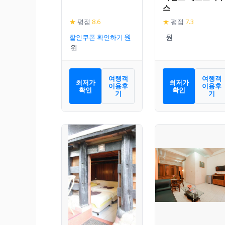
스
★
평점
8.6
★
평점
7.3
할인쿠폰 확인하기
여행객
여행객
최저가
최저가
이용후
이용후
확인
확인
기
기