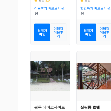
★
평점
8.9
★
평점
–
이용후기 바로보기
할인특가 바로보기
여행객
여행객
최저가
최저가
이용후
이용후
확인
확인
기
기
판두 레이크사이드
실린통 호텔