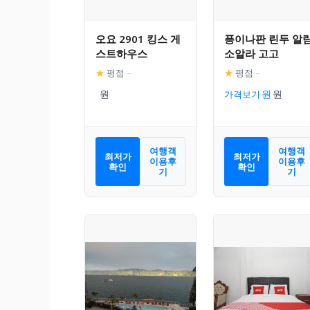
오요 2901 킹스 게
픙이나판 린두 알
스트하우스
소알라 고고
★
평점
–
★
평점
–
가격보기
여행객
여행객
최저가
최저가
이용후
이용후
확인
확인
기
기