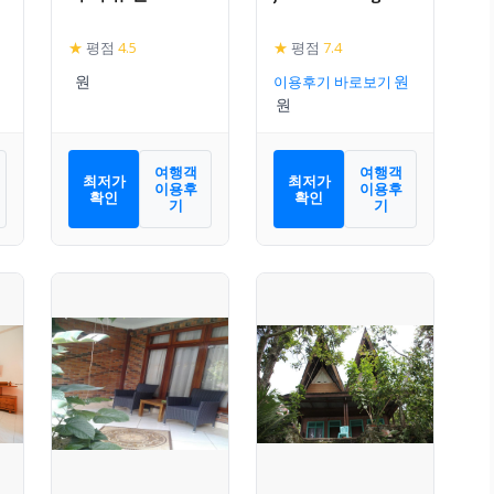
★
평점
4.5
★
평점
7.4
이용후기 바로보기
여행객
여행객
최저가
최저가
이용후
이용후
확인
확인
기
기