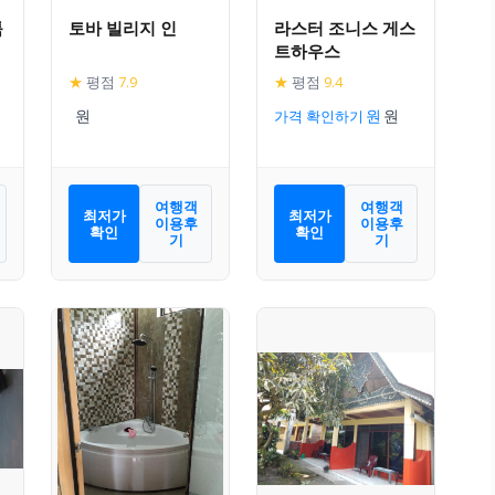
툭
토바 빌리지 인
라스터 조니스 게스
트하우스
★
평점
7.9
★
평점
9.4
가격 확인하기
여행객
여행객
최저가
최저가
이용후
이용후
확인
확인
기
기