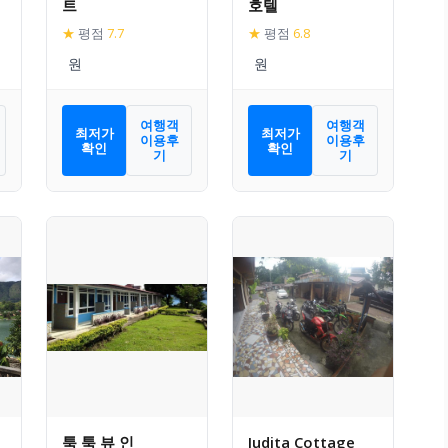
트
호텔
★
평점
7.7
★
평점
6.8
여행객
여행객
최저가
최저가
이용후
이용후
확인
확인
기
기
툭 툭 뷰 인
Judita Cottage