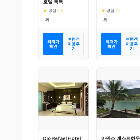
호텔 툭툭
★
평점
6.8
★
평점
7.2
여행객
여행객
최저가
최저가
이용후
이용후
확인
확인
기
기
Dio Refael Hotel
아만스 게스트하우