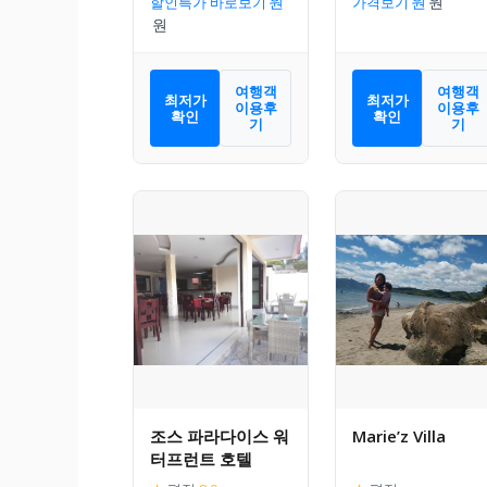
할인특가 바로보기
가격보기
여행객
여행객
최저가
최저가
이용후
이용후
확인
확인
기
기
조스 파라다이스 워
Marie’z Villa
터프런트 호텔