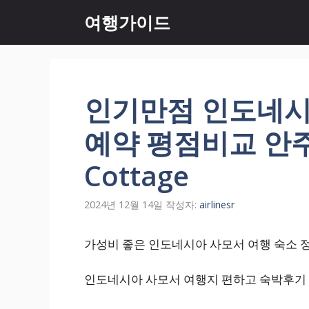
컨
여행가이드
텐
츠
로
건
너
인기만점 인도네시
뛰
기
예약 평점비교 안주
Cottage
2024년 12월 14일
작성자:
airlinesr
가성비 좋은 인도네시아 사모서 여행 숙소 정보 
인도네시아 사모서 여행지 편하고 숙박후기