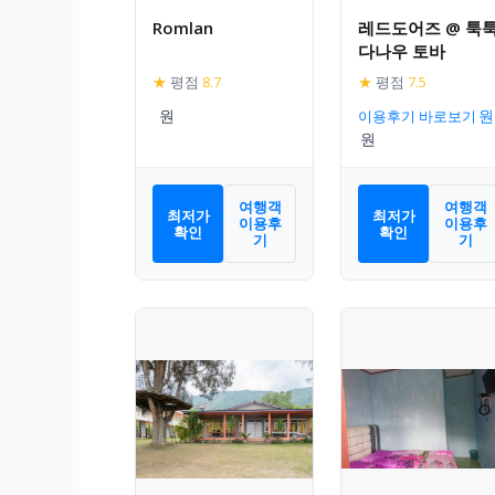
Romlan
레드도어즈 @ 툭
다나우 토바
★
평점
8.7
★
평점
7.5
이용후기 바로보기
여행객
여행객
최저가
최저가
이용후
이용후
확인
확인
기
기