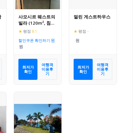
람
사모시르 웨스트의
멀린 게스트하우스
빌라 (120m², 침실
2개, 프라이빗 욕실
★
평점
8.1
★
평점
–
2개)
할인쿠폰 확인하기
여행객
여행객
최저가
최저가
이용후
이용후
확인
확인
기
기