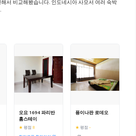
인해서 비교해봤습니다. 인도네시아 사모서 여러 숙박
.
오요 1694 파리반
픙이나판 로데오
홈스테이
★
평점
8
★
평점
–