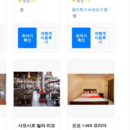
★
평점
9.4
★
평점
7.9
할인특가 바로보기
여행객
여행객
최저가
최저가
이용후
이용후
확인
확인
기
기
사모시르 빌라 리조
오요 1488 프리마