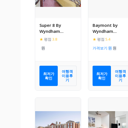
Super 8 By
Baymont by
Wyndham
Wyndham
Williamsburg/His
Williamsburg
★
평점
3.8
★
평점
5.4
toric Area
가격보기
여행객
여행객
최저가
최저가
이용후
이용후
확인
확인
기
기