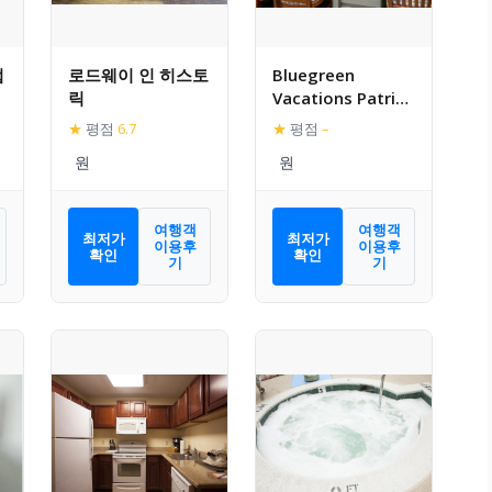
럽
로드웨이 인 히스토
Bluegreen
릭
Vacations Patrick
Henry Sqr,
★
평점
6.7
★
평점
–
Ascend Resort
Collection
여행객
여행객
최저가
최저가
이용후
이용후
확인
확인
기
기