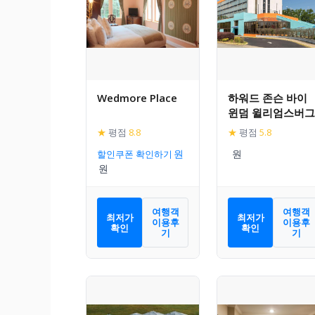
Wedmore Place
하워드 존슨 바이
윈덤 윌리엄스버그
★
평점
8.8
★
평점
5.8
할인쿠폰 확인하기
여행객
여행객
최저가
최저가
이용후
이용후
확인
확인
기
기