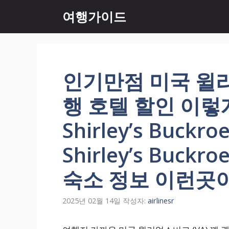
컨
여행가이드
텐
츠
로
건
너
인기만점 미국 윌리
뛰
기
행 호텔 할인 이렇
Shirley’s Buckr
Shirley’s Buckr
숙소 정보 이런곳
2025년 02월 14일
작성자:
airlinesr