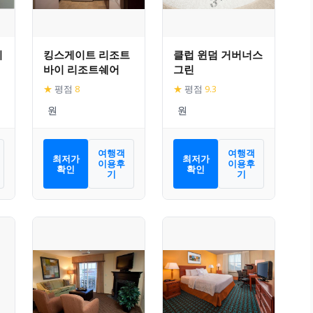
리
킹스게이트 리조트
클럽 윈덤 거버너스
바이 리조트쉐어
그린
★
평점
8
★
평점
9.3
여행객
여행객
최저가
최저가
이용후
이용후
확인
확인
기
기