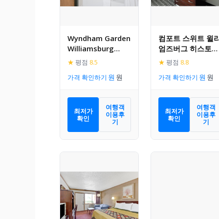
Wyndham Garden
컴포트 스위트 윌
Williamsburg
엄즈버그 히스토릭
Busch Gardens
에어리아
★
평점
8.5
★
평점
8.8
Area
가격 확인하기
가격 확인하기
여행객
여행객
최저가
최저가
이용후
이용후
확인
확인
기
기