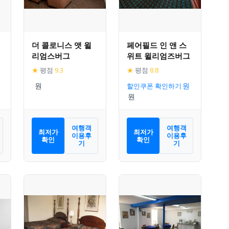
더 콜로니스 앳 윌
페어필드 인 앤 스
리엄스버그
위트 윌리엄즈버그
★
평점
9.3
★
평점
8.8
할인쿠폰 확인하기
여행객
여행객
최저가
최저가
이용후
이용후
확인
확인
기
기