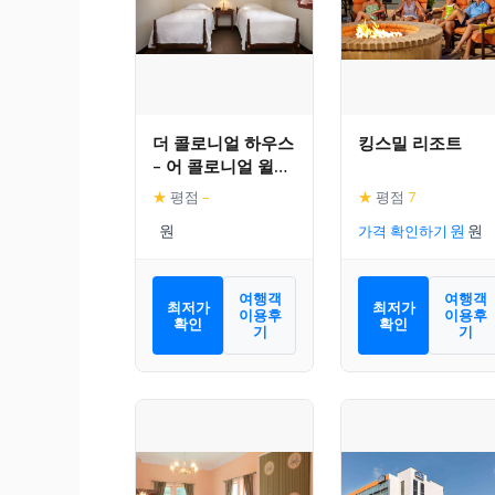
더 콜로니얼 하우스
킹스밀 리조트
– 어 콜로니얼 윌리
엄스버그 호텔
★
평점
–
★
평점
7
가격 확인하기
여행객
여행객
최저가
최저가
이용후
이용후
확인
확인
기
기