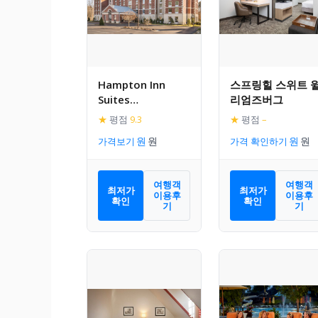
Hampton Inn
스프링힐 스위트 
Suites
리엄즈버그
Williamsburg –
★
평점
9.3
★
평점
–
Central
가격보기
가격 확인하기
여행객
여행객
최저가
최저가
이용후
이용후
확인
확인
기
기