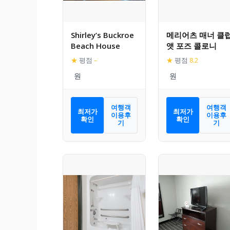
Shirley’s Buckroe
메리어츠 매너 클
Beach House
앳 포즈 콜로니
★
평점
–
★
평점
8.2
여행객
여행객
최저가
최저가
이용후
이용후
확인
확인
기
기