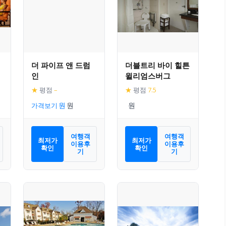
더 파이프 앤 드럼
더블트리 바이 힐튼
인
윌리엄스버그
★
평점
–
★
평점
7.5
가격보기
여행객
여행객
최저가
최저가
이용후
이용후
확인
확인
기
기