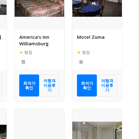
윌
America’s Inn
Motel Zuma
Williamsburg
★
평점
–
★
평점
–
여행객
여행객
최저가
최저가
이용후
이용후
확인
확인
기
기