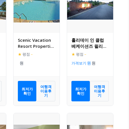
Scenic Vacation
홀리데이 인 클럽
Resort Properties
베케이션즈 윌리엄
in Historic
스버그 리조트
★
평점
–
★
평점
–
Williamsburg
가격보기
여행객
여행객
최저가
최저가
이용후
이용후
확인
확인
기
기