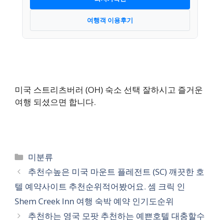
여행객 이용후기
미국 스트리츠버러 (OH) 숙소 선택 잘하시고 즐거운
여행 되셨으면 합니다.
카
미분류
테
추천수높은 미국 마운트 플레전트 (SC) 깨끗한 호
고
텔 예약사이트 추천순위적어봤어요. 셈 크릭 인
리
Shem Creek Inn 여행 숙박 예약 인기도순위
추천하는 영국 모팟 추천하는 예쁜호텔 대충할수