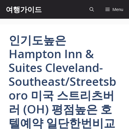
컨
여행가이드
Menu
텐
츠
로
건
인기도높은
너
뛰
Hampton Inn &
기
Suites Cleveland-
Southeast/Streetsb
oro 미국 스트리츠버
러 (OH) 평점높은 호
텔예약 일단한번비교