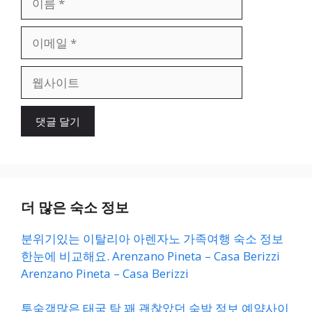
름
이
메
일
웹
사
이
트
더 많은 숙소 정보
분위기있는 이탈리아 아렌자노 가족여행 숙소 정보
한눈에 비교해요. Arenzano Pineta – Casa Berizzi
Arenzano Pineta – Casa Berizzi
투숙객많은 태국 탁 꽤 괜찮았던 숙박 정보 예약사이