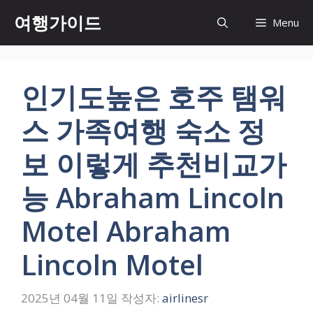
컨
여행가이드
Menu
텐
츠
로
건
인기도높은 호주 탬워
너
뛰
스 가족여행 숙소 정
기
보 이렇게 추천비교가
능 Abraham Lincoln
Motel Abraham
Lincoln Motel
2025년 04월 11일
작성자:
airlinesr