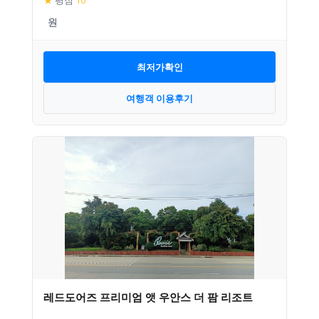
★
평점
10
최저가확인
여행객 이용후기
레드도어즈 프리미엄 앳 우안스 더 팜 리조트