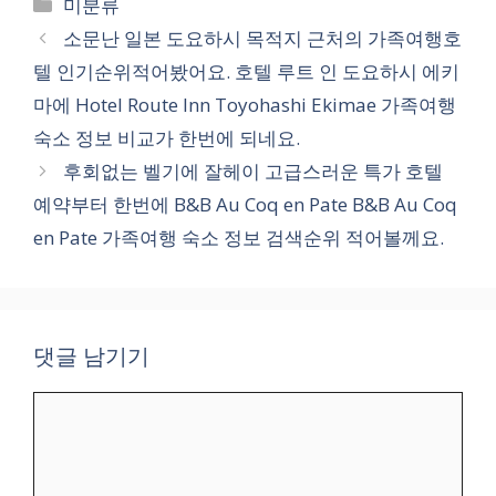
카
미분류
테
소문난 일본 도요하시 목적지 근처의 가족여행호
고
텔 인기순위적어봤어요. 호텔 루트 인 도요하시 에키
리
마에 Hotel Route Inn Toyohashi Ekimae 가족여행
숙소 정보 비교가 한번에 되네요.
후회없는 벨기에 잘헤이 고급스러운 특가 호텔
예약부터 한번에 B&B Au Coq en Pate B&B Au Coq
en Pate 가족여행 숙소 정보 검색순위 적어볼께요.
댓글 남기기
댓
글