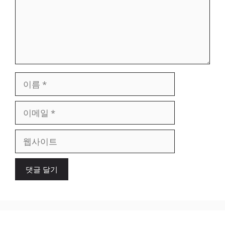
이
름
이
메
일
웹
사
이
트