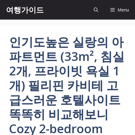
컨
여행가이드
Menu
텐
츠
로
건
인기도높은 실랑의 아
너
뛰
파트먼트 (33m², 침실
기
2개, 프라이빗 욕실 1
개) 필리핀 카비테 고
급스러운 호텔사이트
똑똑히 비교해보니
Cozy 2-bedroom