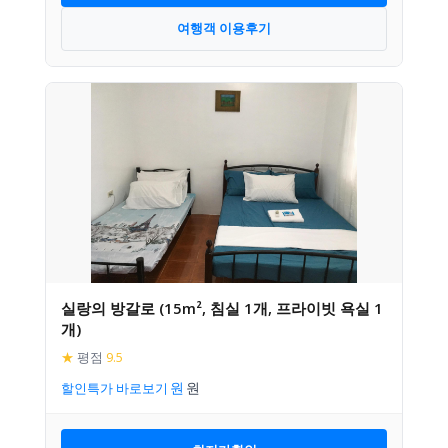
여행객 이용후기
실랑의 방갈로 (15m², 침실 1개, 프라이빗 욕실 1
개)
★
평점
9.5
할인특가 바로보기