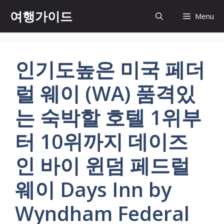
컨
여행가이드
Menu
텐
츠
로
건
인기도높은 미국 페더
너
뛰
럴 웨이 (WA) 품격있
기
는 숙박할 호텔 1위부
터 10위까지 데이즈
인 바이 윈덤 페드럴
웨이 Days Inn by
Wyndham Federal