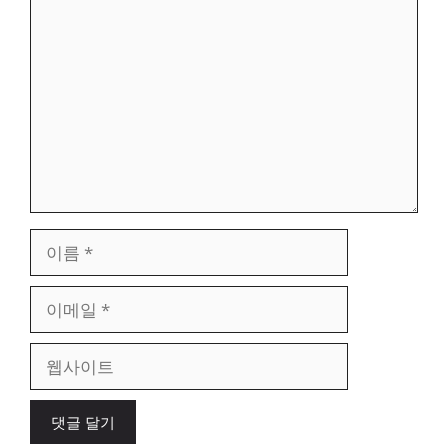
댓
글
이
름
이
메
일
웹
사
이
트