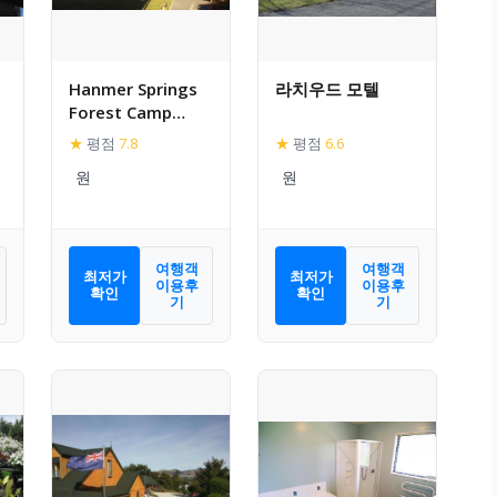
Hanmer Springs
라치우드 모텔
Forest Camp
Trust
★
평점
7.8
★
평점
6.6
여행객
여행객
최저가
최저가
이용후
이용후
확인
확인
기
기