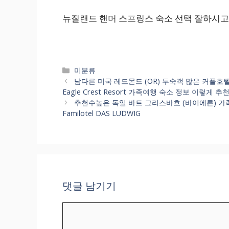
뉴질랜드 핸머 스프링스 숙소 선택 잘하시고
카
미분류
테
남다른 미국 레드몬드 (OR) 투숙객 많은 커플호텔 알아보니
고
Eagle Crest Resort 가족여행 숙소 정보 이렇게 
리
추천수높은 독일 바트 그리스바흐 (바이에른) 가족여행
Familotel DAS LUDWIG
댓글 남기기
댓
글