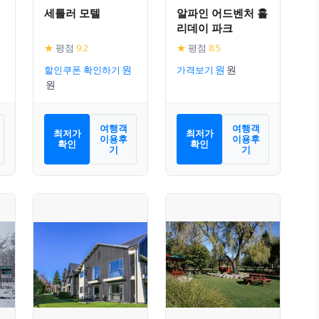
세틀러 모텔
알파인 어드벤처 홀
리데이 파크
★
평점
9.2
★
평점
8.5
할인쿠폰 확인하기
가격보기
여행객
여행객
최저가
최저가
이용후
이용후
확인
확인
기
기