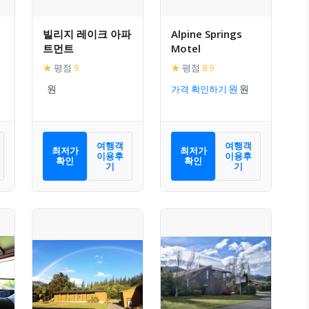
빌리지 레이크 아파
Alpine Springs
트먼트
Motel
★
평점
9
★
평점
8.9
가격 확인하기
여행객
여행객
최저가
최저가
이용후
이용후
확인
확인
기
기