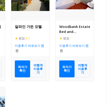
텔
알파인 가든 모텔
Woodbank Estate
Bed and
Breakfast
★
평점
8.7
★
평점
–
이용후기 바로보기
이용후기 바로보기
여행객
여행객
최저가
최저가
이용후
이용후
확인
확인
기
기