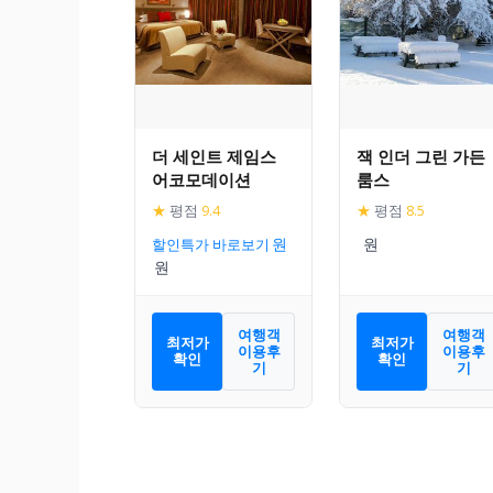
더 세인트 제임스
잭 인더 그린 가든
어코모데이션
룸스
★
평점
9.4
★
평점
8.5
할인특가 바로보기
여행객
여행객
최저가
최저가
이용후
이용후
확인
확인
기
기