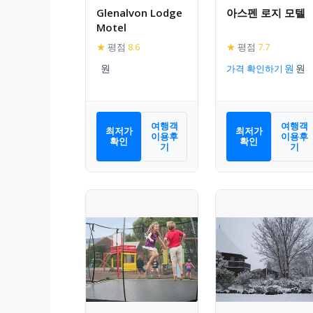
Glenalvon Lodge
아스펜 로지 모텔
Motel
★
평점
8.6
★
평점
7.7
가격 확인하기
여행객
여행객
최저가
최저가
이용후
이용후
확인
확인
기
기