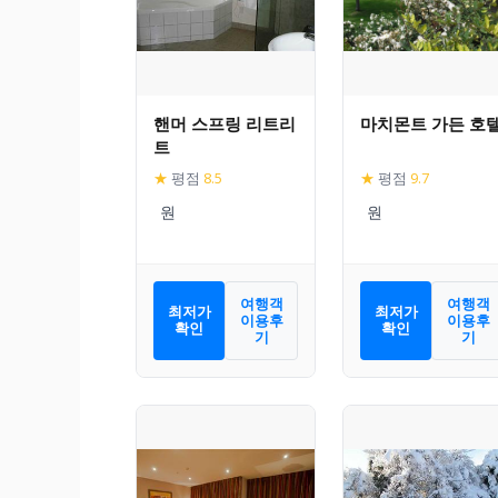
핸머 스프링 리트리
마치몬트 가든 호
트
★
평점
8.5
★
평점
9.7
여행객
여행객
최저가
최저가
이용후
이용후
확인
확인
기
기