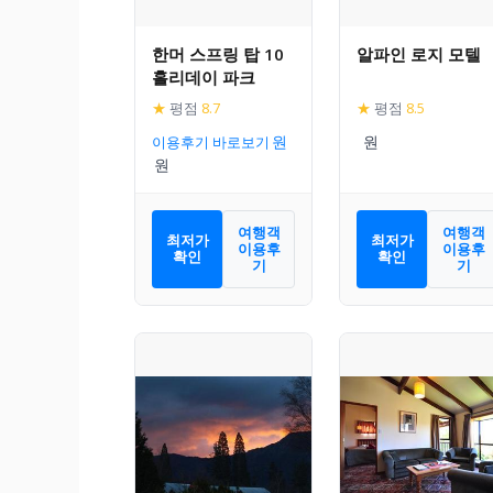
한머 스프링 탑 10
알파인 로지 모텔
홀리데이 파크
★
평점
8.7
★
평점
8.5
이용후기 바로보기
여행객
여행객
최저가
최저가
이용후
이용후
확인
확인
기
기