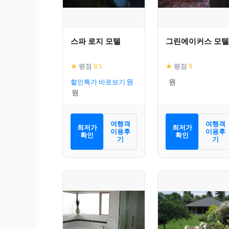
스파 로지 모텔
그린에이커스 모텔
★
평점
8.5
★
평점
8
할인특가 바로보기
여행객
여행객
최저가
최저가
이용후
이용후
확인
확인
기
기