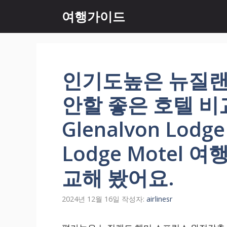
컨
여행가이드
텐
츠
로
건
너
인기도높은 뉴질랜
뛰
기
안할 좋은 호텔 비
Glenalvon Lodge
Lodge Motel 
교해 봤어요.
2024년 12월 16일
작성자:
airlinesr