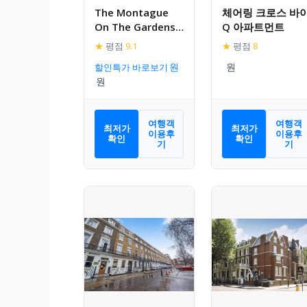
The Montague
체어링 크로스 바
On The Gardens
Q 아파트먼트
Hotel
★
평점
9.1
★
평점
8
할인특가 바로보기
여행객
여행객
최저가
최저가
이용후
이용후
확인
확인
기
기