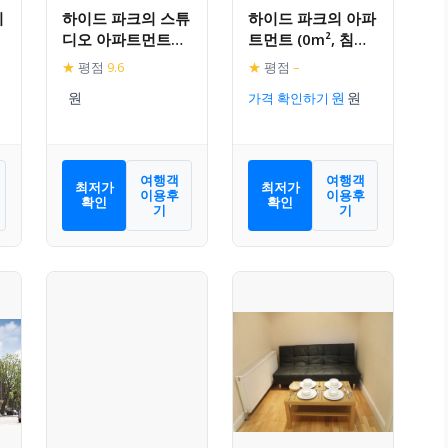
이
하이드 파크의 스튜
하이드 파크의 아파
디오 아파트먼트
트먼트 (0m², 침실
(30m², 프라이빗 욕
3개, 프라이빗 욕실
★
평점
9.6
★
평점
–
실 1개)
1개)
가격 확인하기
여행객
여행객
최저가
최저가
이용후
이용후
확인
확인
기
기