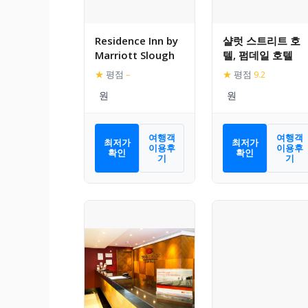
Residence Inn by
샬럿 스트리트 호
Marriott Slough
텔, 펌데일 호텔
★
평점
–
★
평점
9.2
여행객
여행객
최저가
최저가
이용후
이용후
확인
확인
기
기