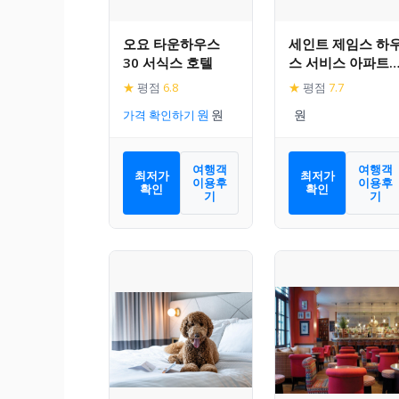
오요 타운하우스
세인트 제임스 하
30 서식스 호텔
스 서비스 아파트
트
★
평점
6.8
★
평점
7.7
가격 확인하기
여행객
여행객
최저가
최저가
이용후
이용후
확인
확인
기
기