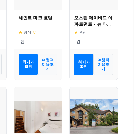
세인트 마크 호텔
오스틴 데이비드 아
파트먼트 – 뉴 아일
랜드
★
평점
7.1
★
평점
–
여행객
여행객
최저가
최저가
이용후
이용후
확인
확인
기
기