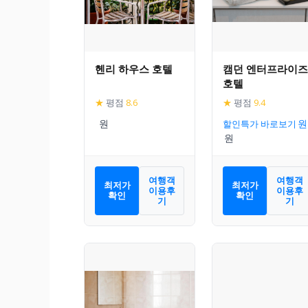
헨리 하우스 호텔
캠던 엔터프라이즈
호텔
★
평점
8.6
★
평점
9.4
할인특가 바로보기
여행객
여행객
최저가
최저가
이용후
이용후
확인
확인
기
기