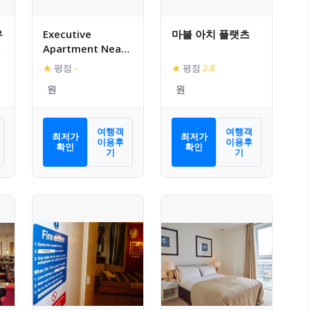
우
Executive
마블 아치 플랫츠
먼
Apartment Near
Chiswick and Kew
★
평점
–
★
평점
2.8
Gardens
여행객
여행객
최저가
최저가
이용후
이용후
확인
확인
기
기