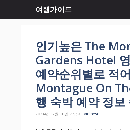
컨
여행가이드
텐
츠
로
건
너
인기높은 The Mont
뛰
기
Gardens Hote
예약순위별로 적어봤
Montague On Th
행 숙박 예약 정보
2024년 12월 10일
작성자:
airlinesr