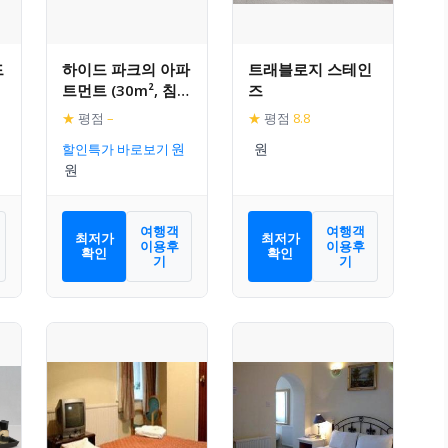
드
하이드 파크의 아파
트래블로지 스테인
트먼트 (30m², 침실
즈
1개, 프라이빗 욕실
★
평점
–
★
평점
8.8
1개)
할인특가 바로보기
여행객
여행객
최저가
최저가
이용후
이용후
확인
확인
기
기