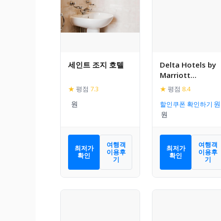
세인트 조지 호텔
Delta Hotels by
Marriott
Bexleyheath
★
평점
7.3
★
평점
8.4
할인쿠폰 확인하기
여행객
여행객
최저가
최저가
이용후
이용후
확인
확인
기
기