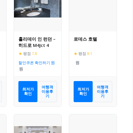
홀리데이 인 런던 –
로데스 호텔
히드로 M4Jct 4
★
평점
7.8
★
평점
8.1
할인쿠폰 확인하기
여행객
여행객
최저가
최저가
이용후
이용후
확인
확인
기
기