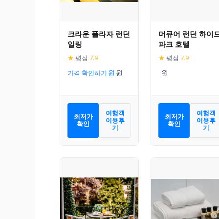
크라운 플라자 런던
머큐어 런던 하이
일링
파크 호텔
★
평점
7.9
★
평점
7.9
가격 확인하기
여행객
여행객
최저가
최저가
이용후
이용후
확인
확인
기
기