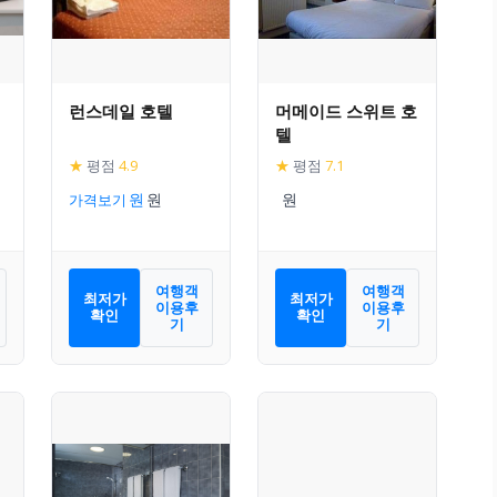
런스데일 호텔
머메이드 스위트 호
텔
★
평점
4.9
★
평점
7.1
가격보기
여행객
여행객
최저가
최저가
이용후
이용후
확인
확인
기
기