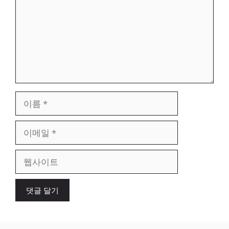
이
름
이
메
일
웹
사
이
트