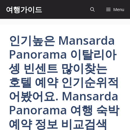
컨
여행가이드
Menu
텐
츠
로
건
인기높은 Mansarda
너
뛰
Panorama 이탈리아
기
셍 빈센트 많이찾는
호텔 예약 인기순위적
어봤어요. Mansarda
Panorama 여행 숙박
예약 정보 비교검색