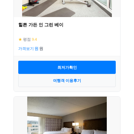
힐튼 가든 인 그린 베이
★
평점
9.4
가격보기
최저가확인
여행객 이용후기