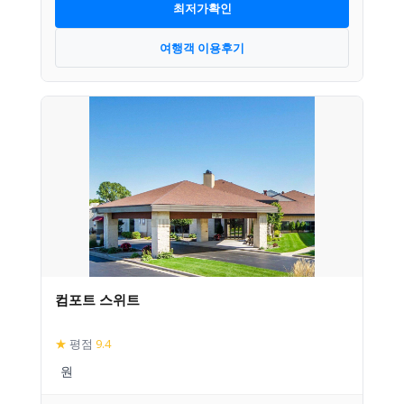
최저가확인
여행객 이용후기
컴포트 스위트
★
평점
9.4