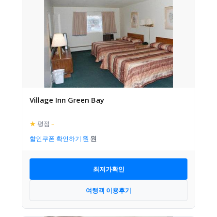
Village Inn Green Bay
★
평점
–
할인쿠폰 확인하기
최저가확인
여행객 이용후기