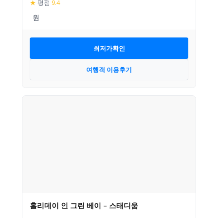
★
평점
9.4
최저가확인
여행객 이용후기
홀리데이 인 그린 베이 – 스태디움