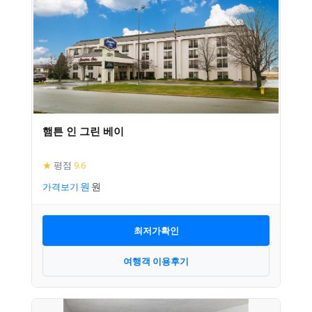
햄튼 인 그린 베이
★
평점
9.6
가격보기
최저가확인
여행객 이용후기