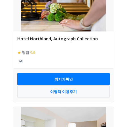
Hotel Northland, Autograph Collection
★
평점
9.6
최저가확인
여행객 이용후기