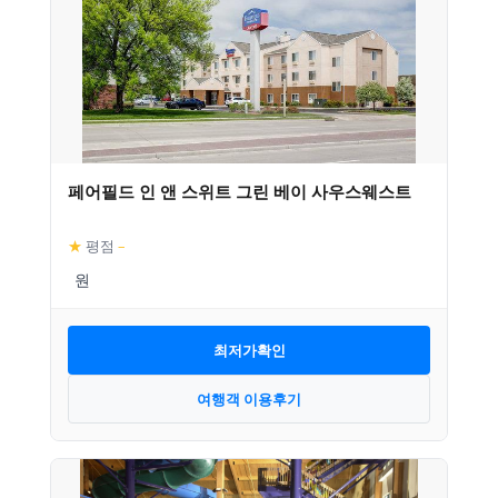
페어필드 인 앤 스위트 그린 베이 사우스웨스트
★
평점
–
최저가확인
여행객 이용후기