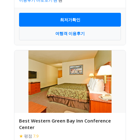
이용후기 바로보기
최저가확인
여행객 이용후기
Best Western Green Bay Inn Conference
Center
★
평점
7.9