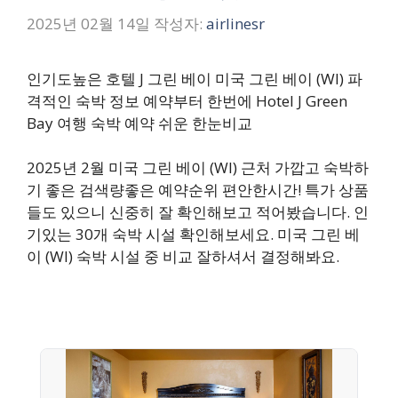
2025년 02월 14일
작성자:
airlinesr
인기도높은 호텔 J 그린 베이 미국 그린 베이 (WI) 파
격적인 숙박 정보 예약부터 한번에 Hotel J Green
Bay 여행 숙박 예약 쉬운 한눈비교
2025년 2월 미국 그린 베이 (WI) 근처 가깝고 숙박하
기 좋은 검색량좋은 예약순위 편안한시간! 특가 상품
들도 있으니 신중히 잘 확인해보고 적어봤습니다. 인
기있는 30개 숙박 시설 확인해보세요. 미국 그린 베
이 (WI) 숙박 시설 중 비교 잘하셔서 결정해봐요.