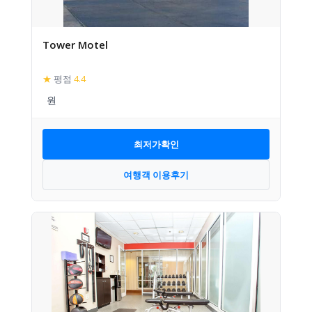
Tower Motel
★
평점
4.4
최저가확인
여행객 이용후기