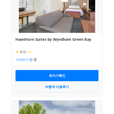
Hawthorn Suites by Wyndham Green Bay
★
평점
9.6
가격보기
최저가확인
여행객 이용후기