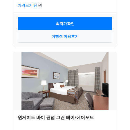
가격보기
최저가확인
여행객 이용후기
윈게이트 바이 윈덤 그린 베이/에어포트