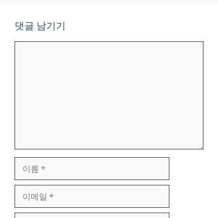
댓글 남기기
댓
글
이
름
이
메
일