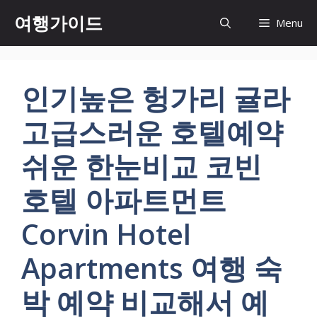
컨
여행가이드
Menu
텐
츠
로
건
인기높은 헝가리 귤라
너
뛰
고급스러운 호텔예약
기
쉬운 한눈비교 코빈
호텔 아파트먼트
Corvin Hotel
Apartments 여행 숙
박 예약 비교해서 예