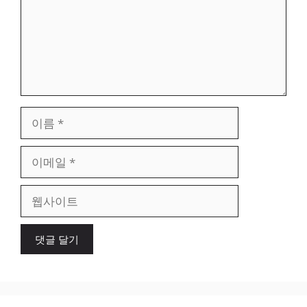
이
름
이
메
일
웹
사
이
트