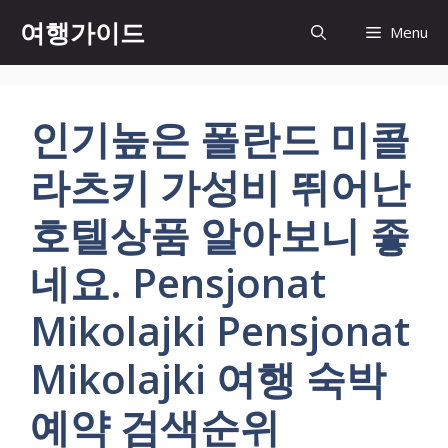
컨
여행가이드
Menu
텐
츠
로
건
인기높은 폴란드 미콜
너
뛰
라츠키 가성비 뛰어난
기
호텔상품 알아보니 좋
네요. Pensjonat
Mikolajki Pensjonat
Mikolajki 여행 숙박
예약 검색순위