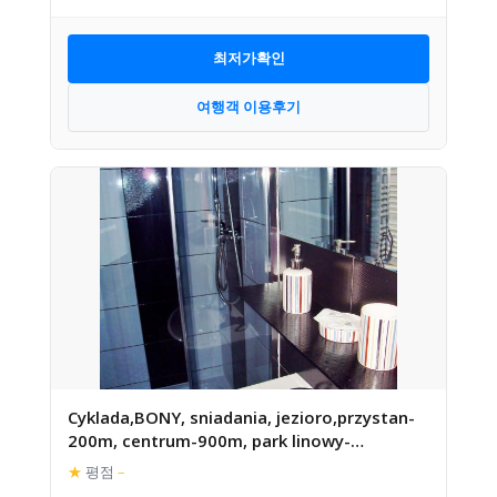
최저가확인
여행객 이용후기
Cyklada,BONY, sniadania, jezioro,przystan-
200m, centrum-900m, park linowy-
400m,aquapark-900m
★
평점
–