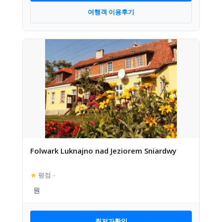
여행객 이용후기
Folwark Luknajno nad Jeziorem Sniardwy
★
평점
–
최저가확인