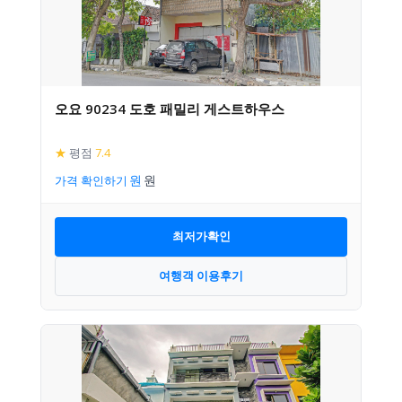
오요 90234 도호 패밀리 게스트하우스
★
평점
7.4
가격 확인하기
최저가확인
여행객 이용후기