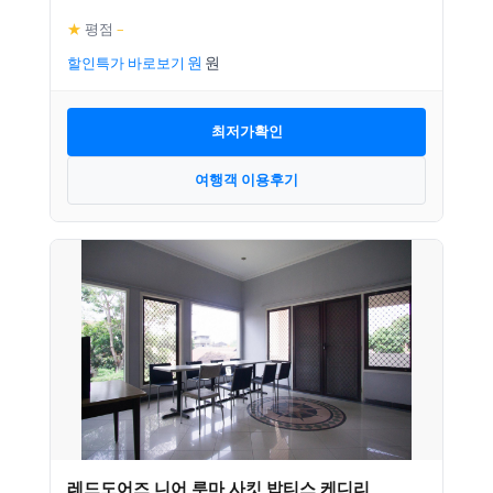
★
평점
–
할인특가 바로보기
최저가확인
여행객 이용후기
레드도어즈 니어 루마 사킷 밥티스 케디리