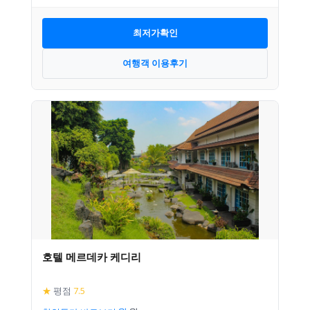
최저가확인
여행객 이용후기
호텔 메르데카 케디리
★
평점
7.5