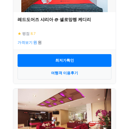
레드도어즈 샤리아 @ 셀로망렝 케디리
★
평점
8.7
가격보기
최저가확인
여행객 이용후기