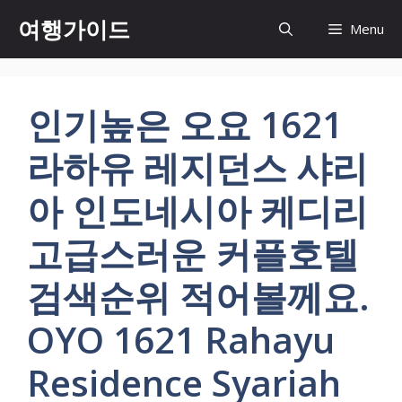
컨
여행가이드
Menu
텐
츠
로
건
인기높은 오요 1621
너
뛰
라하유 레지던스 샤리
기
아 인도네시아 케디리
고급스러운 커플호텔
검색순위 적어볼께요.
OYO 1621 Rahayu
Residence Syariah