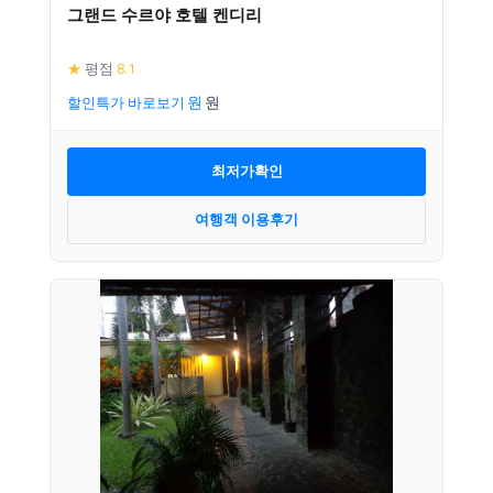
그랜드 수르야 호텔 켄디리
★
평점
8.1
할인특가 바로보기
최저가확인
여행객 이용후기