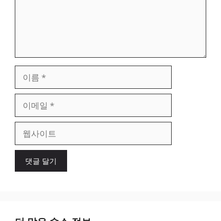
이
름
이
메
일
웹
사
이
트