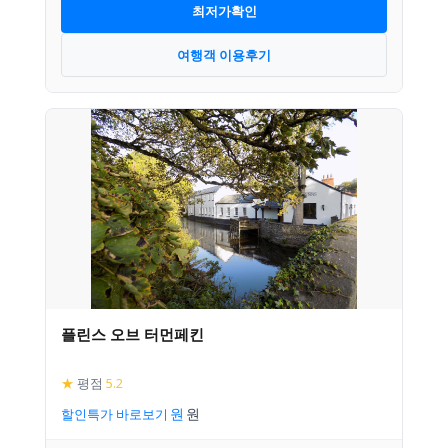
최저가확인
여행객 이용후기
플린스 오브 터먼페킨
★
평점
5.2
할인특가 바로보기