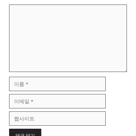
댓
글
이
름
이
메
일
웹
사
이