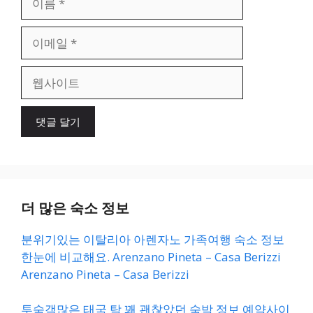
름
이
메
일
웹
사
이
트
더 많은 숙소 정보
분위기있는 이탈리아 아렌자노 가족여행 숙소 정보
한눈에 비교해요. Arenzano Pineta – Casa Berizzi
Arenzano Pineta – Casa Berizzi
투숙객많은 태국 탁 꽤 괜찮았던 숙박 정보 예약사이