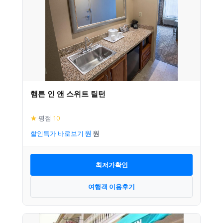
햄튼 인 앤 스위트 틸턴
★
평점
10
할인특가 바로보기
최저가확인
여행객 이용후기