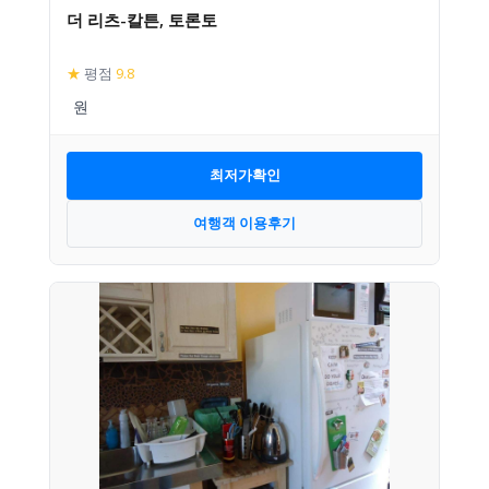
더 리츠-칼튼, 토론토
★
평점
9.8
최저가확인
여행객 이용후기