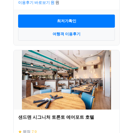
이용후기 바로보기
최저가확인
여행객 이용후기
샌드맨 시그니처 토론토 에어포트 호텔
★
평점
7.9