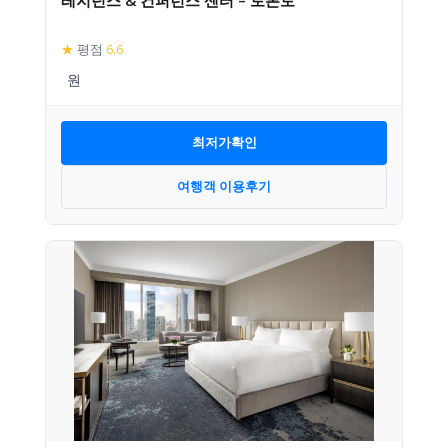
★
평점
6.6
최저가확인
여행객 이용후기