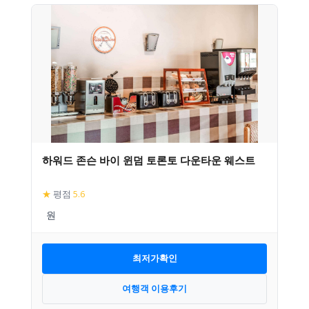
하워드 존슨 바이 윈덤 토론토 다운타운 웨스트
★
평점
5.6
최저가확인
여행객 이용후기