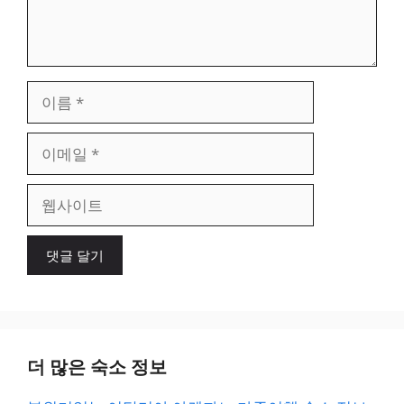
이
름
이
메
일
웹
사
이
트
더 많은 숙소 정보