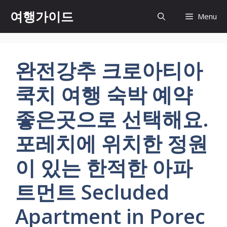
컨
여행가이드
Menu
텐
츠
로
건
완전강추 크로아티아
너
뛰
쿡치 여행 숙박 예약
기
좋은곳으로 선택해요.
포레치에 위치한 정원
이 있는 한적한 아파
트먼트 Secluded
Apartment in Porec