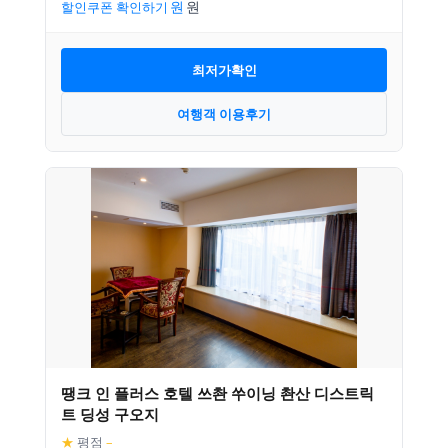
할인쿠폰 확인하기
최저가확인
여행객 이용후기
땡크 인 플러스 호텔 쓰촨 쑤이닝 촨산 디스트릭
트 딩성 구오지
★
평점
–