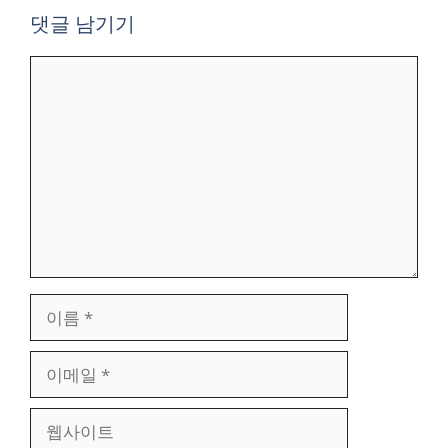
댓글 남기기
댓
글
이
름
이
메
일
웹
사