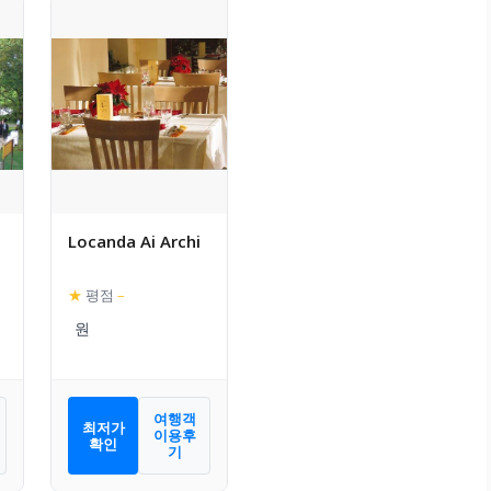
o
Locanda Ai Archi
★
평점
–
여행객
최저가
이용후
확인
기