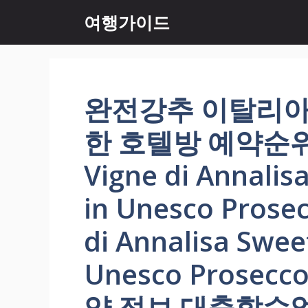
컨
여행가이드
텐
츠
로
건
너
완전강추 이탈리아
뛰
기
한 호텔방 예약순위
Vigne di Annali
in Unesco Prosec
di Annalisa Swee
Unesco Prosecc
약 정보 대충할수