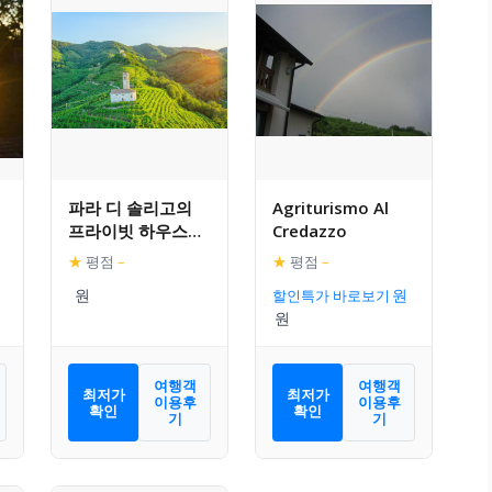
파라 디 솔리고의
Agriturismo Al
프라이빗 하우스
Credazzo
(300m², 침실 4개,
★
평점
–
★
평점
–
프라이빗 욕실 3개)
할인특가 바로보기
여행객
여행객
최저가
최저가
이용후
이용후
확인
확인
기
기