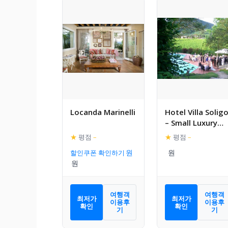
Locanda Marinelli
Hotel Villa Solig
– Small Luxury
Hotels of the
★
평점
–
★
평점
–
World
할인쿠폰 확인하기
여행객
여행객
최저가
최저가
이용후
이용후
확인
확인
기
기