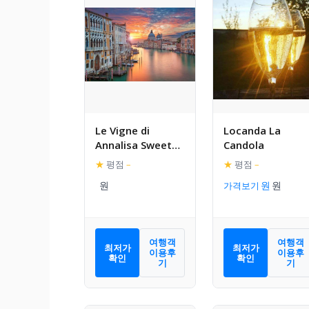
Le Vigne di
Locanda La
Annalisa Sweet
Candola
Relax Rooms in
★
평점
–
★
평점
–
Unesco Prosecco
가격보기
D.o.c.g.
여행객
여행객
최저가
최저가
이용후
이용후
확인
확인
기
기