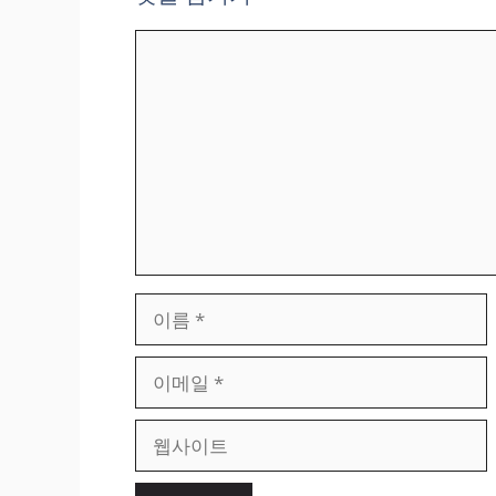
댓
글
이
름
이
메
일
웹
사
이