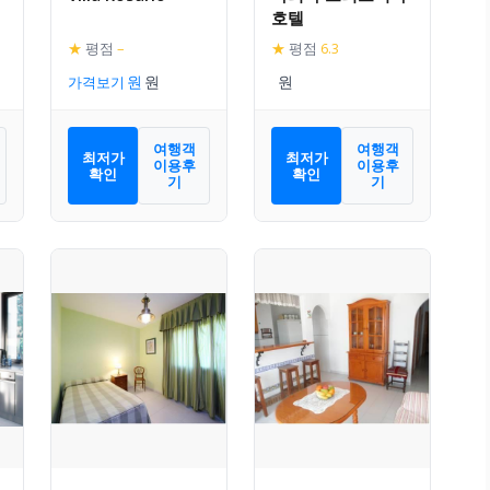
호텔
★
평점
–
★
평점
6.3
가격보기
여행객
여행객
최저가
최저가
이용후
이용후
확인
확인
기
기