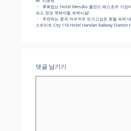
카
미분류
테
후회없는 Hotel Mieszko 폴란드 레스초우 가성
고
숙소 정보 꼭봐야할 숙박시설!
리
추천하는 중국 저우커우 또가고싶은 호텔 숙박 대
스트리트 City 118 Hotel Handan Railway Stat
댓글 남기기
댓
글