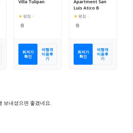
Villa Tulipan
Apartment San
Luis Atico B
★
평점
–
★
평점
–
)
여행객
여행객
최저가
최저가
이용후
이용후
확인
확인
기
기
행 보내셨으면 좋겠네요.