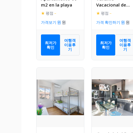
m2 en la playa
Vacacional de
Lujo ttluga -
★
평점
–
★
평점
–
Malaga
가격보기
가격 확인하기
여행객
여행객
최저가
최저가
이용후
이용후
확인
확인
기
기