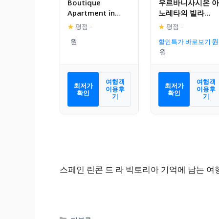
Boutique
우르바니사시온 아
Apartment in
노레타의 빌라
Rincon de la
(210m², 침실 4개,
★
평점
–
★
평점
–
Victoria with
프라이빗 욕실 3개
할인특가 바로보기
Terrace
여행객
여행객
최저가
최저가
이용후
이용후
확인
확인
기
기
스페인 린콘 드 라 빅토리아 기억에 남는 여