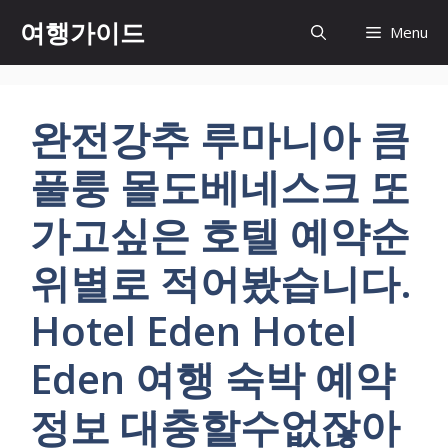
컨
여행가이드
Menu
텐
츠
로
건
완전강추 루마니아 큼
너
뛰
풀룽 몰도베네스크 또
기
가고싶은 호텔 예약순
위별로 적어봤습니다.
Hotel Eden Hotel
Eden 여행 숙박 예약
정보 대충할수없잖아