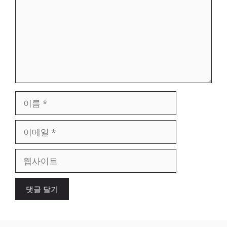
이
름
이
메
일
웹
사
이
트