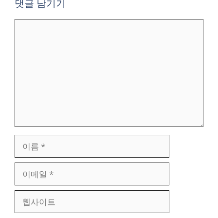
댓글 남기기
댓
글
이
름
이
메
일
웹
사