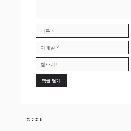
이
름
이
메
일
웹
사
이
트
© 2026