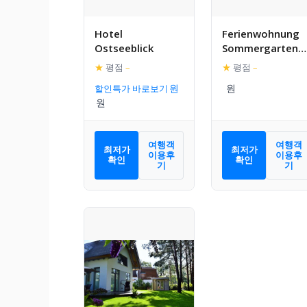
Hotel
Ferienwohnung
Ostseeblick
Sommergarten
4009 GO
★
평점
–
★
평점
–
할인특가 바로보기
여행객
여행객
최저가
최저가
이용후
이용후
확인
확인
기
기