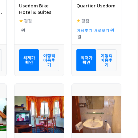
Usedom Bike
Quartier Usedom
E
Hotel & Suites
★
평점
–
★
평점
–
이용후기 바로보기
여행객
여행객
최저가
최저가
이용후
이용후
확인
확인
기
기