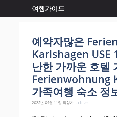
컨
여행가이드
텐
츠
로
건
너
예약자많은 Ferien
뛰
기
Karlshagen US
난한 가까운 호텔
Ferienwohnung K
가족여행 숙소 정
2025년 04월 11일
작성자:
airlinesr