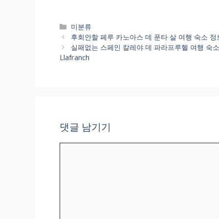
카
미분류
테
후회안할 페루 카노아스 데 푼타 살 여행 숙소 정보 이런곳이
고
실패없는 스페인 칼레야 데 파라프루헬 여행 숙소 정보 
리
Llafranch
댓글 남기기
댓
글