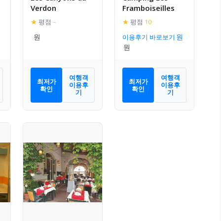
Verdon
Framboiseilles
★
평점
–
★
평점
10
이용후기 바로보기
여행객
여행객
최저가
최저가
이용후
이용후
확인
확인
기
기