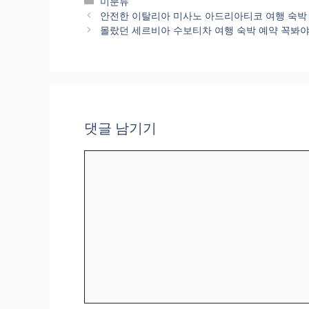
카
미분류
테
안전한 이탈리아 미사노 아드리아티코 여행 숙박 예약 
고
몰랐던 세르비아 수보티차 여행 숙박 예약 꼭봐야할 숙박시
리
댓글 남기기
댓
글