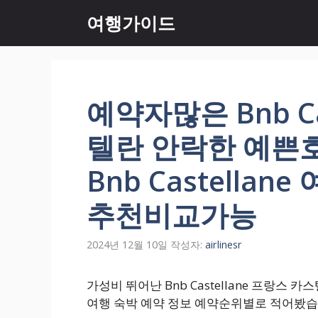
컨
여행가이드
텐
츠
로
건
너
예약자많은 Bnb Ca
뛰
기
텔란 안락한 예쁜
Bnb Castella
추천비교가능
2024년 12월 10일
작성자:
airlinesr
가성비 뛰어난 Bnb Castellane 프랑스 카스
여행 숙박 예약 정보 예약순위별로 적어봤습