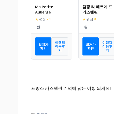
Ma Petite
캠핑 라 페르메 드
Auberge
카스텔란
★
평점
9.1
★
평점
8
여행객
여행객
최저가
최저가
이용후
이용후
확인
확인
기
기
프랑스 카스텔란 기억에 남는 여행 되세요!