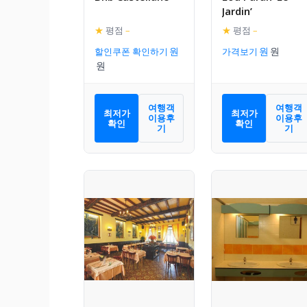
Jardin’
★
평점
–
★
평점
–
할인쿠폰 확인하기
가격보기
여행객
여행객
최저가
최저가
이용후
이용후
확인
확인
기
기