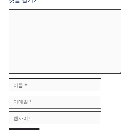
댓
글
이
름
이
메
일
웹
사
이