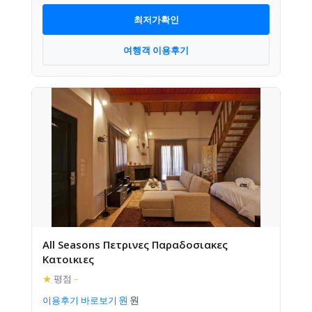
최저가확인
여행객 이용후기
All Seasons Πετρινες Παραδοσιακες
Κατοικιες
★
평점
–
이용후기 바로보기