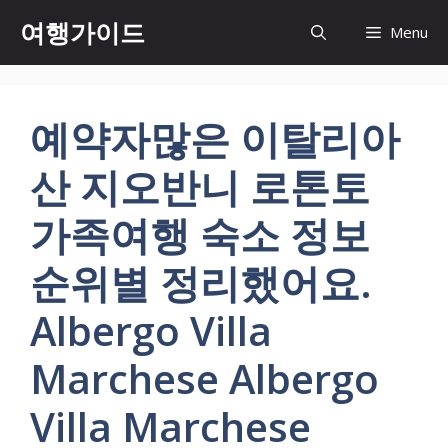
컨
여행가이드
Menu
텐
츠
로
건
예약자많은 이탈리아
너
뛰
산 지오반니 로톤토
기
가족여행 숙소 정보
순위별 정리했어요.
Albergo Villa
Marchese Albergo
Villa Marchese