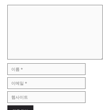
댓
글
이
름
이
메
일
웹
사
이