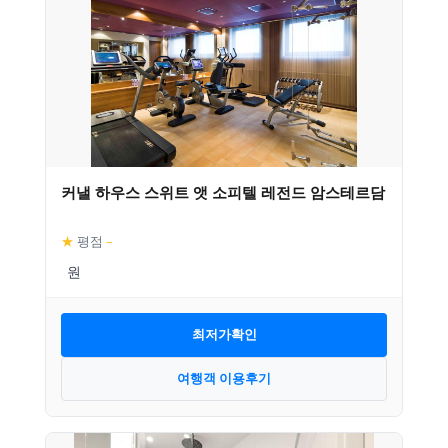
커낼 하우스 스위트 앳 소피텔 레전드 암스테르담
★
평점
–
최저가확인
여행객 이용후기