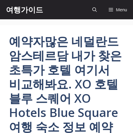
컨
여행가이드
Menu
텐
츠
로
건
예약자많은 네덜란드
너
뛰
암스테르담 내가 찾은
기
초특가 호텔 여기서
비교해봐요. XO 호텔
블루 스퀘어 XO
Hotels Blue Square
여행 숙소 정보 예약