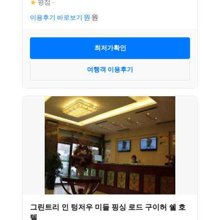
★
평점
–
이용후기 바로보기
최저가확인
여행객 이용후기
그린트리 인 텅저우 미들 핑싱 로드 구이허 쉘 호
텔