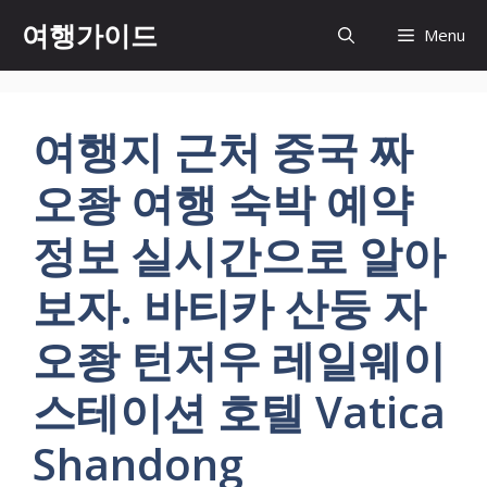
컨
여행가이드
Menu
텐
츠
로
건
여행지 근처 중국 짜
너
뛰
오좡 여행 숙박 예약
기
정보 실시간으로 알아
보자. 바티카 산둥 자
오좡 턴저우 레일웨이
스테이션 호텔 Vatica
Shandong