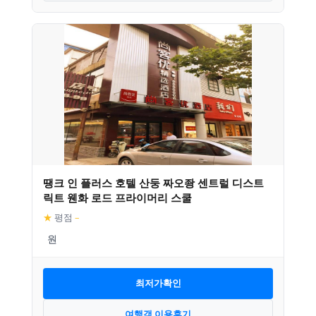
땡크 인 플러스 호텔 산둥 짜오좡 센트럴 디스트
릭트 웬화 로드 프라이머리 스쿨
★
평점
–
최저가확인
여행객 이용후기