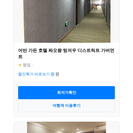
어반 가든 호텔 짜오좡 텅저우 디스트릭트 가버먼
트
★
평점
–
할인특가 바로보기
최저가확인
여행객 이용후기