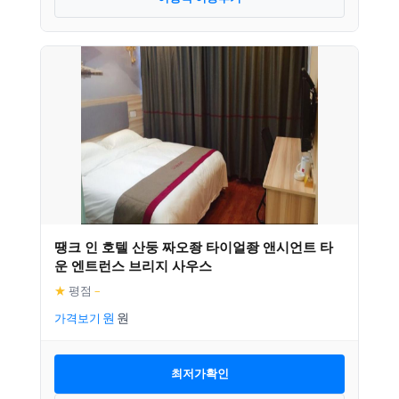
땡크 인 호텔 산둥 짜오좡 타이얼좡 앤시언트 타
운 엔트런스 브리지 사우스
★
평점
–
가격보기
최저가확인