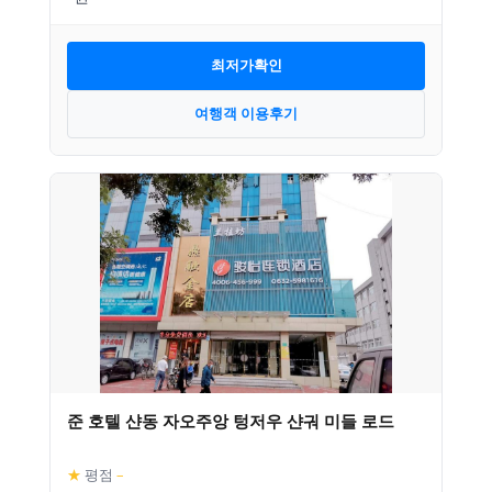
최저가확인
여행객 이용후기
준 호텔 샨동 자오주앙 텅저우 샨궈 미들 로드
★
평점
–