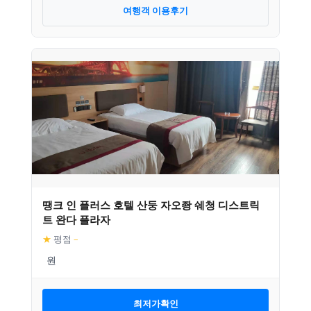
여행객 이용후기
땡크 인 플러스 호텔 산둥 자오좡 쉐청 디스트릭
트 완다 플라자
★
평점
–
최저가확인