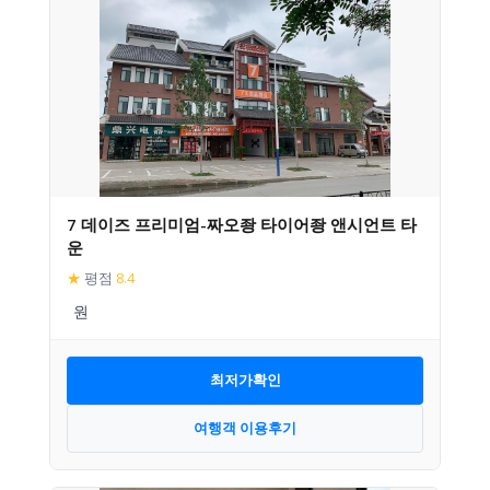
7 데이즈 프리미엄-짜오좡 타이어좡 앤시언트 타
운
★
평점
8.4
최저가확인
여행객 이용후기