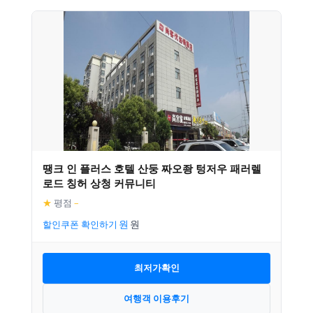
땡크 인 플러스 호텔 산둥 짜오좡 텅저우 패러렐
로드 칭허 상청 커뮤니티
★
평점
–
할인쿠폰 확인하기
최저가확인
여행객 이용후기