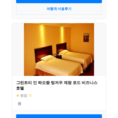
여행객 이용후기
그린트리 인 짜오좡 텅저우 제팡 로드 비즈니스
호텔
★
평점
10