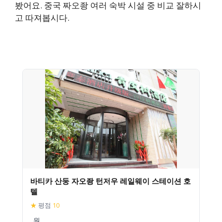
봤어요. 중국 짜오좡 여러 숙박 시설 중 비교 잘하시
고 따져봅시다.
바티카 산둥 자오좡 턴저우 레일웨이 스테이션 호
텔
★
평점
10