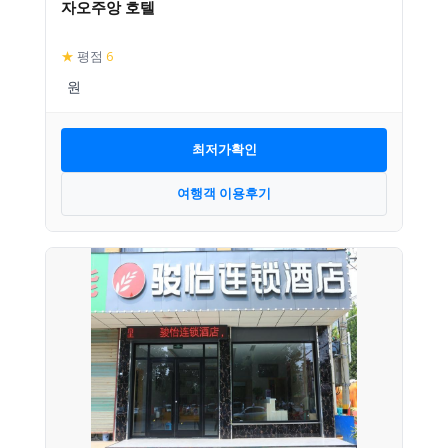
자오주앙 호텔
★
평점
6
최저가확인
여행객 이용후기