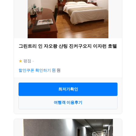
그린트리 인 자오좡 샨팅 진커구오지 이자런 호텔
★
평점
–
할인쿠폰 확인하기
최저가확인
여행객 이용후기