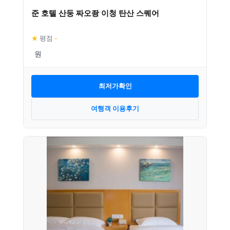
준 호텔 산둥 짜오좡 이청 탄산 스퀘어
★
평점
–
최저가확인
여행객 이용후기