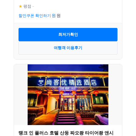
★
평점
–
할인쿠폰 확인하기
최저가확인
여행객 이용후기
땡크 인 플러스 호텔 산둥 짜오좡 타이어좡 앤시