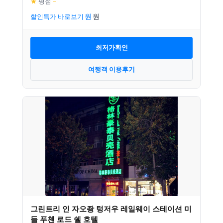
★
평점
–
할인특가 바로보기
최저가확인
여행객 이용후기
그린트리 인 자오좡 텅저우 레일웨이 스테이션 미
들 푸쳰 로드 쉘 호텔