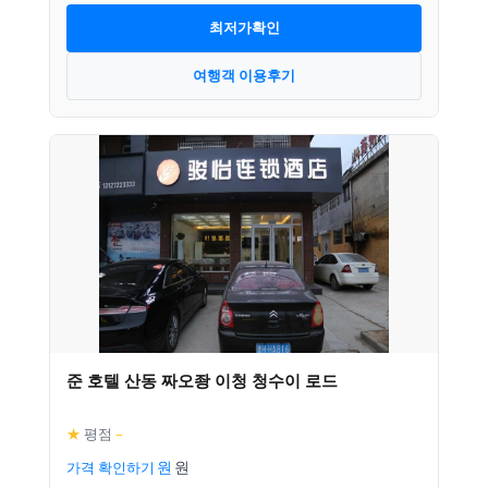
최저가확인
여행객 이용후기
준 호텔 산동 짜오좡 이청 청수이 로드
★
평점
–
가격 확인하기