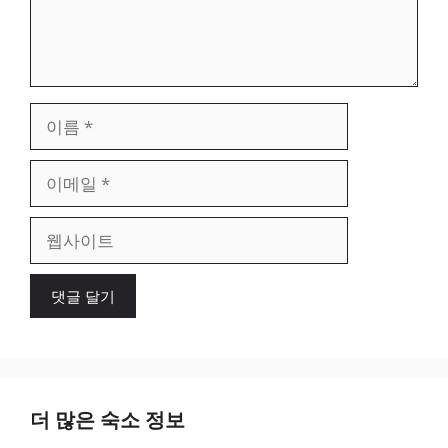
이
름
이
메
일
웹
사
이
트
더 많은 숙소 정보