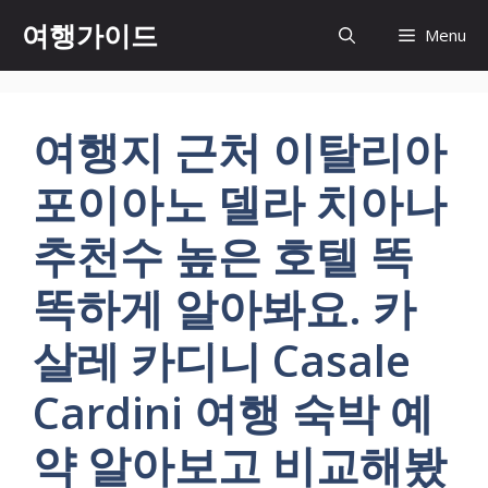
컨
여행가이드
Menu
텐
츠
로
건
여행지 근처 이탈리아
너
뛰
포이아노 델라 치아나
기
추천수 높은 호텔 똑
똑하게 알아봐요. 카
살레 카디니 Casale
Cardini 여행 숙박 예
약 알아보고 비교해봤