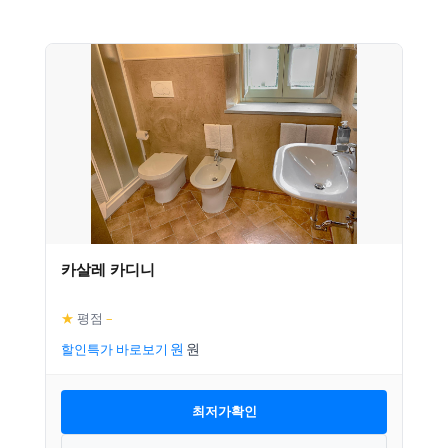
카살레 카디니
★
평점
–
할인특가 바로보기
최저가확인