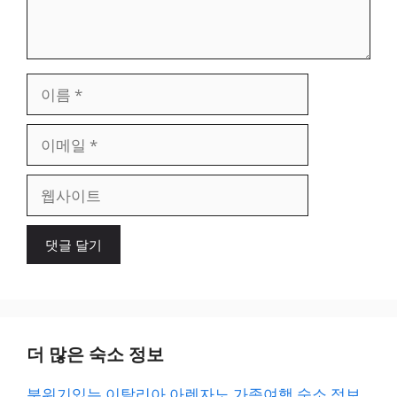
이
름
이
메
일
웹
사
이
트
더 많은 숙소 정보
분위기있는 이탈리아 아렌자노 가족여행 숙소 정보