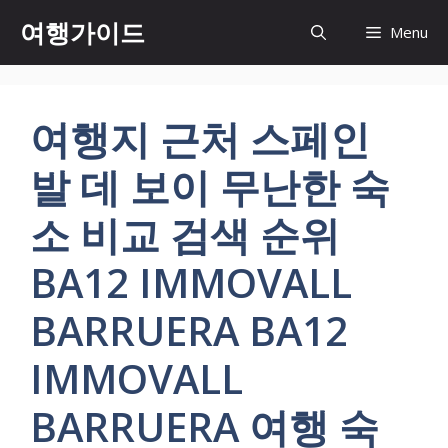
컨
여행가이드
Menu
텐
츠
로
건
여행지 근처 스페인
너
뛰
발 데 보이 무난한 숙
기
소 비교 검색 순위
BA12 IMMOVALL
BARRUERA BA12
IMMOVALL
BARRUERA 여행 숙