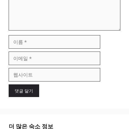
이
름
이
메
일
웹
사
이
트
더 많은 숙소 정보