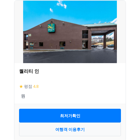
퀄리티 인
★
평점
4.8
최저가확인
여행객 이용후기