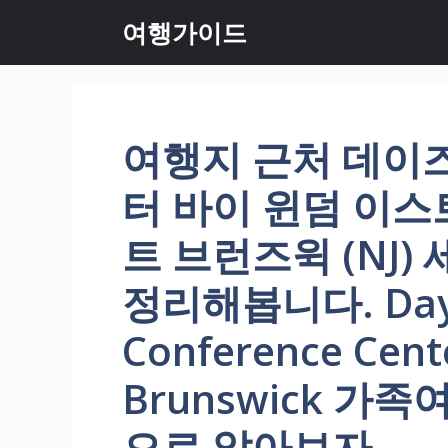
컨
여행가이드
텐
츠
로
건
너
여행지 근처 데이즈
뛰
기
터 바이 윈덤 이스
트 브런즈윅 (NJ)
정리해봅니다. Days
Conference Cent
Brunswick 가
으로 알아보자.