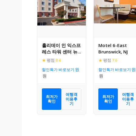
홀리데이 인 익스프
Motel 6-East
레스 타워 센터 뉴
Brunswick, NJ
브런즈윅
★
평점
8.4
★
평점
7.6
할인특가 바로보기
할인특가 바로보기
여행객
여행객
최저가
최저가
이용후
이용후
확인
확인
기
기