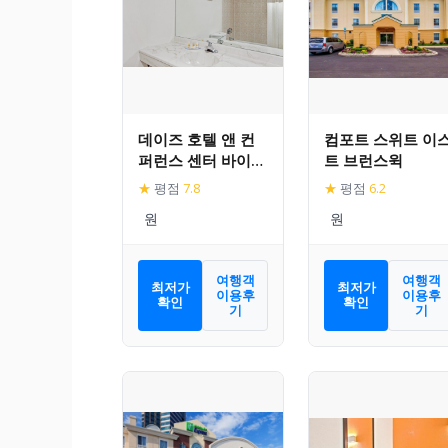
데이즈 호텔 앤 컨
컴포트 스위트 이
퍼런스 센터 바이
트 브런스윅
윈덤 이스트 브런즈
★
평점
7.8
★
평점
6.2
윅
여행객
여행객
최저가
최저가
이용후
이용후
확인
확인
기
기