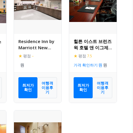
스
Residence Inn by
힐튼 이스트 브런즈
Marriott New
윅 호텔 앤 이그제
Brunswick Tower
큐티브 미팅 센터
★
평점
–
★
평점
7.5
Center Blvd
가격 확인하기
여행객
여행객
최저가
최저가
이용후
이용후
확인
확인
기
기