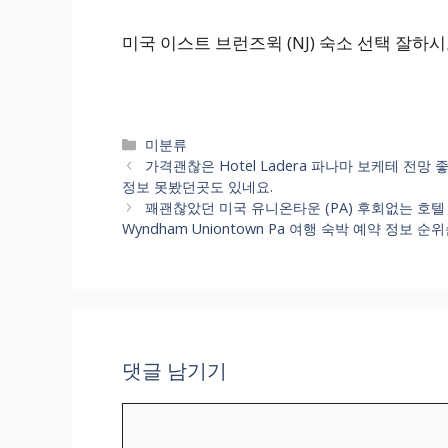
미국 이스트 브런즈윅 (NJ) 숙소 선택 잘하
카
미분류
테
가격괜찮은 Hotel Ladera 파나마 보케테 전망 좋
고
정보 못봤던곳도 있네요.
리
꽤괜찮았던 미국 유니온타운 (PA) 후회없는 호텔 비
Wyndham Uniontown Pa 여행 숙박 예약 정보 
댓글 남기기
댓
글