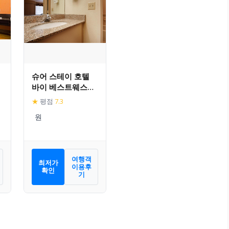
슈어 스테이 호텔
바이 베스트웨스턴
이스트 브런즈윅 인
★
평점
7.3
여행객
최저가
이용후
확인
기