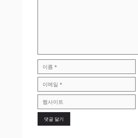
이
름
이
메
일
웹
사
이
트