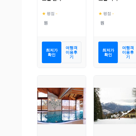
★
평점
–
★
평점
–
여행객
여행객
최저가
최저가
이용후
이용후
확인
확인
기
기