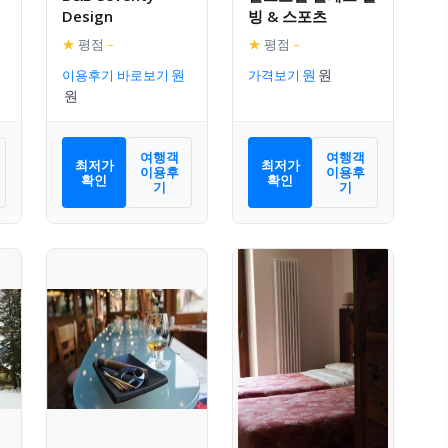
Design
빙 & 스포츠
★
평점
–
★
평점
–
이용후기 바로보기
가격보기
여행객
여행객
최저가
최저가
이용후
이용후
확인
확인
기
기