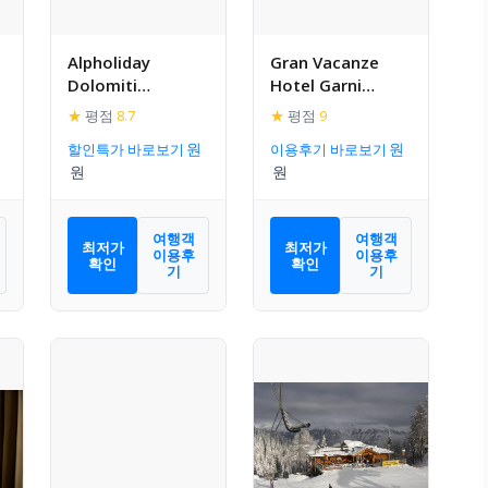
Alpholiday
Gran Vacanze
Dolomiti
Hotel Garni
Wellness &
Rooms &
★
평점
8.7
★
평점
9
Family Hotel
Apartments
할인특가 바로보기
이용후기 바로보기
여행객
여행객
최저가
최저가
이용후
이용후
확인
확인
기
기