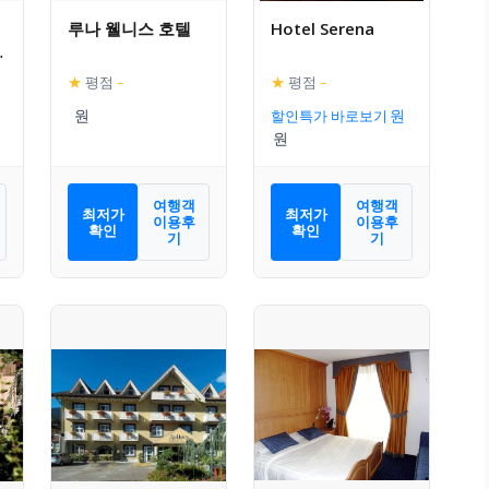
루나 웰니스 호텔
Hotel Serena
★
평점
–
★
평점
–
할인특가 바로보기
여행객
여행객
최저가
최저가
이용후
이용후
확인
확인
기
기