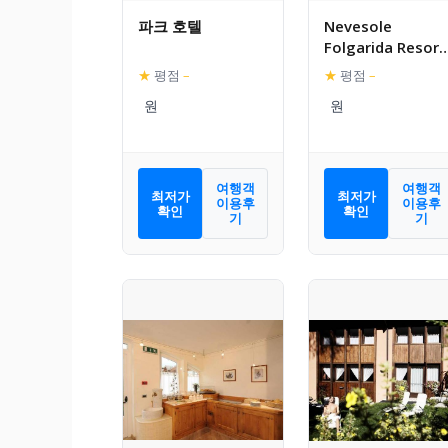
파크 호텔
Nevesole
Folgarida Resort
Aparthotel
★
평점
–
★
평점
–
여행객
여행객
최저가
최저가
이용후
이용후
확인
확인
기
기