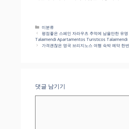
카
미분류
테
평점좋은 스페인 자라우츠 추억에 남을만한 유명 호텔 금
고
Talaimendi Apartamentos Turisticos Tala
리
가격괜찮은 영국 브리지노스 여행 숙박 예약 한번에 보니
댓글 남기기
댓
글