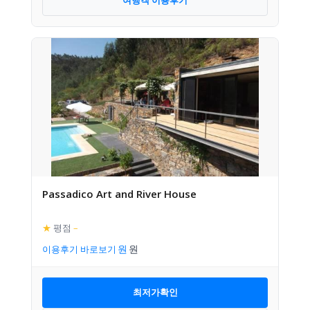
여행객 이용후기
Passadico Art and River House
★
평점
–
이용후기 바로보기
최저가확인