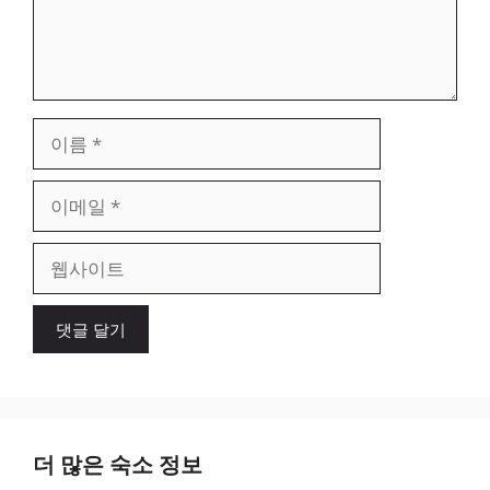
이
름
이
메
일
웹
사
이
트
더 많은 숙소 정보