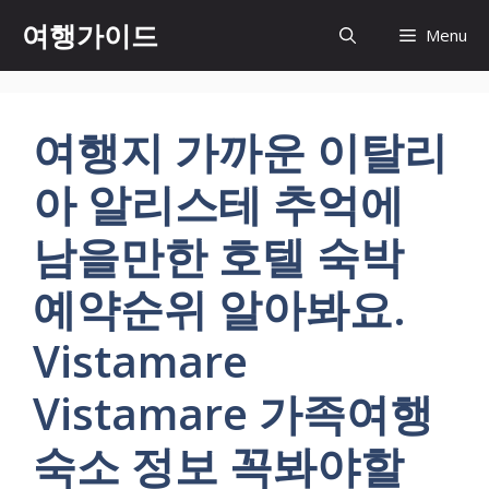
컨
여행가이드
Menu
텐
츠
로
건
여행지 가까운 이탈리
너
뛰
아 알리스테 추억에
기
남을만한 호텔 숙박
예약순위 알아봐요.
Vistamare
Vistamare 가족여행
숙소 정보 꼭봐야할