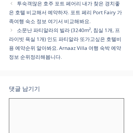
테
투숙객많은 호주 포트 페어리 내가 찾은 경치좋
고
은 호텔 비교해서 예약하자. 포트 페리 Port Fairy 가
리
족여행 숙소 정보 여기서 비교해봐요.
소문난 파티알라의 빌라 (3240m², 침실 1개, 프
라이빗 욕실 1개) 인도 파티알라 또가고싶은 호텔비
용 예약순위 알아봐요. Arnaaz Villa 여행 숙박 예약
정보 순위정리해봅니다.
댓글 남기기
댓
글