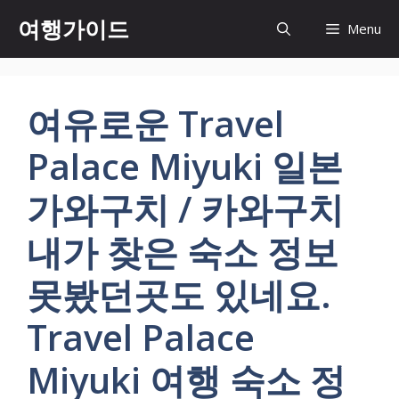
컨
여행가이드
Menu
텐
츠
로
건
여유로운 Travel
너
뛰
Palace Miyuki 일본
기
가와구치 / 카와구치
내가 찾은 숙소 정보
못봤던곳도 있네요.
Travel Palace
Miyuki 여행 숙소 정