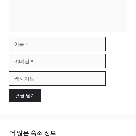
이
름
이
메
일
웹
사
이
트
더 많은 숙소 정보