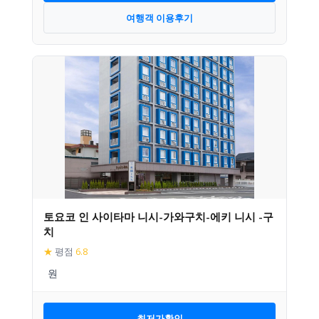
여행객 이용후기
토요코 인 사이타마 니시-가와구치-에키 니시 -구
치
★
평점
6.8
최저가확인