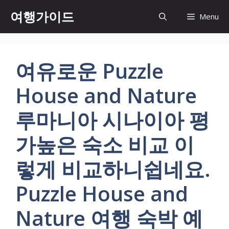
컨
여행가이드
Menu
텐
츠
로
건
여유로운 Puzzle
너
뛰
House and Nature
기
루마니아 시나이아 평
가높은 숙소 비교 이
렇게 비교하니쉽네요.
Puzzle House and
Nature 여행 숙박 예