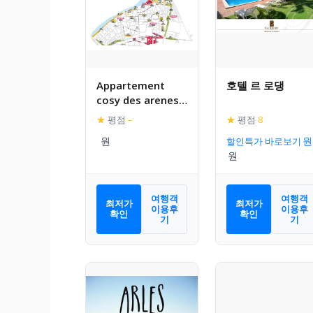
Appartement
호텔 르 로댕
cosy des arenes –
vacances-
★
평점
–
★
평점
8
arlescamargue
할인특가 바로보기
여행객
여행객
최저가
최저가
이용후
이용후
확인
확인
기
기