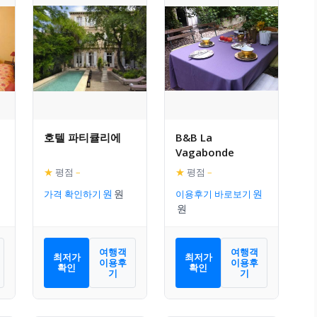
호텔 파티큘리에
B&B La
Vagabonde
★
평점
–
★
평점
–
가격 확인하기
이용후기 바로보기
여행객
여행객
최저가
최저가
이용후
이용후
확인
확인
기
기