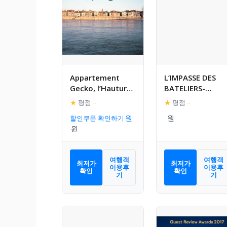
Appartement
L’IMPASSE DES
Gecko, l’Hauture,
BATELIERS-
Arles
magnifique
★
평점
–
★
평점
–
maison pour 7
할인쿠폰 확인하기
여행객
여행객
최저가
최저가
이용후
이용후
확인
확인
기
기