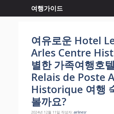
컨
여행가이드
텐
츠
로
건
너
여유로운 Hotel Le 
뛰
기
Arles Centre H
별한 가족여행호텔 평
Relais de Poste 
Historique 
볼까요?
2024년 12월 11일
작성자:
airlinesr