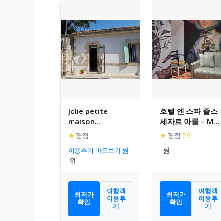
Jolie petite
호텔 앤 스파 줄스
maison
세자르 아를 – M갤
idealement
러리
★
평점
–
★
평점
7.9
situee
이용후기 바로보기
여행객
여행객
최저가
최저가
이용후
이용후
확인
확인
기
기