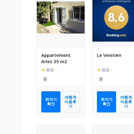
Appartement
Le Venitien
Arles 35 m2
★
평점
–
★
평점
–
여행객
여행객
최저가
최저가
이용후
이용후
확인
확인
기
기