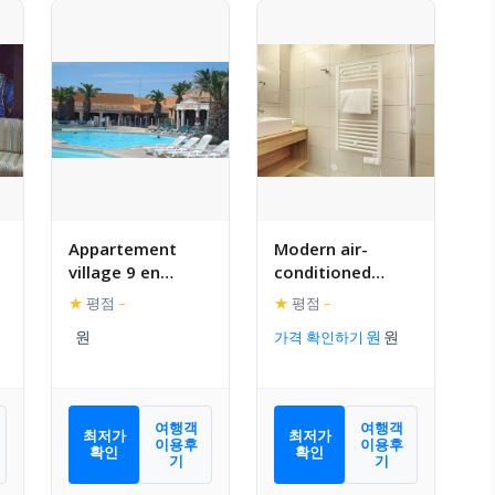
Appartement
Modern air-
village 9 en
conditioned
residence de
studio in a quiet
★
평점
–
★
평점
–
vacances en
and natural
가격 확인하기
Camargue
domaine
여행객
여행객
최저가
최저가
이용후
이용후
확인
확인
기
기