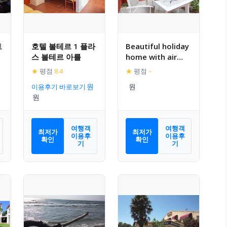
트
호텔 볼테르 1 플라
Beautiful holiday
스 볼테르 아를
home with air
conditioning in
★
평점
8.4
★
평점
–
the Camargue
이용후기 바로보기
여행객
여행객
최저가
최저가
이용후
이용후
확인
확인
기
기