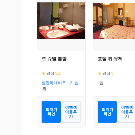
르 슈발 블랑
호텔 뒤 뮤제
★
평점
8.2
★
평점
9
할인특가 바로보기
여행객
여행객
최저가
최저가
이용후
이용후
확인
확인
기
기