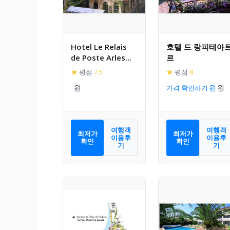
Hotel Le Relais
호텔 드 랑피테아
de Poste Arles
르
Centre
★
평점
7.5
★
평점
8
Historique
가격 확인하기
여행객
여행객
최저가
최저가
이용후
이용후
확인
확인
기
기