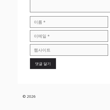
이
름
이
메
일
웹
사
이
트
© 2026