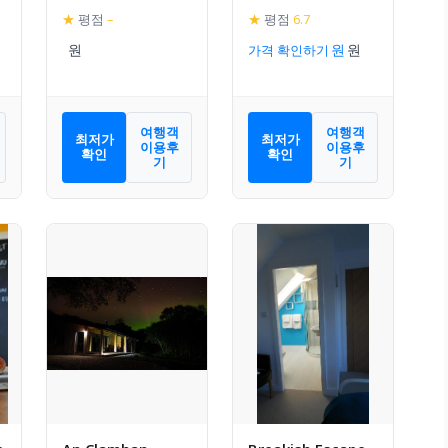
★
평점
–
★
평점
6.7
가격 확인하기
여행객
여행객
최저가
최저가
이용후
이용후
확인
확인
기
기