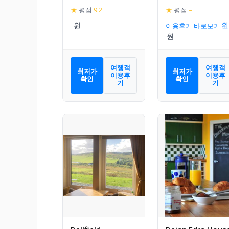
★
평점
9.2
★
평점
–
이용후기 바로보기
여행객
여행객
최저가
최저가
이용후
이용후
확인
확인
기
기