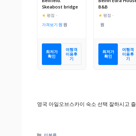
Bellfield.
Beinn Edra Hous
Skeabost bridge
B&B
★
평점
–
★
평점
–
가격보기
여행객
여행객
최저가
최저가
이용후
이용후
확인
확인
기
기
영국 아일오브스카이 숙소 선택 잘하시고 즐
카
미분류