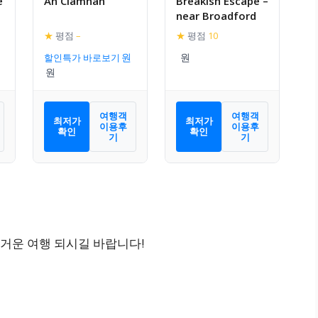
e
An Clamhan
Breakish Escape –
near Broadford
★
평점
–
★
평점
10
할인특가 바로보기
여행객
여행객
최저가
최저가
이용후
이용후
확인
확인
기
기
거운 여행 되시길 바랍니다!