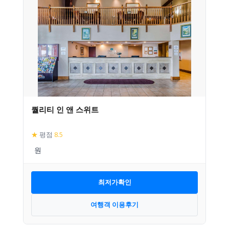
퀄리티 인 앤 스위트
★
평점
8.5
최저가확인
여행객 이용후기