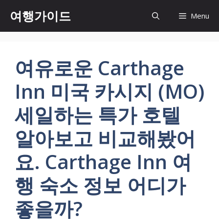
컨
여행가이드
Menu
텐
츠
로
건
여유로운 Carthage
너
뛰
Inn 미국 카시지 (MO)
기
세일하는 특가 호텔
알아보고 비교해봤어
요. Carthage Inn 여
행 숙소 정보 어디가
좋을까?