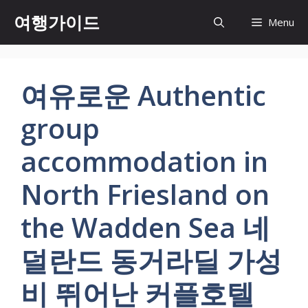
컨
여행가이드
Menu
텐
츠
로
건
여유로운 Authentic
너
뛰
group
기
accommodation in
North Friesland on
the Wadden Sea 네
덜란드 동거라딜 가성
비 뛰어난 커플호텔