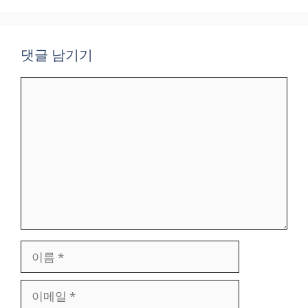
댓글 남기기
댓
글
이
름
이
메