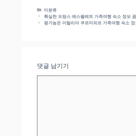
카
미분류
테
확실한 프랑스 에스펠레트 가족여행 숙소 정보 꼼꼼히 알아
고
평가높은 이탈리아 쿠르마외르 가족여행 숙소 정보 예약부터 한
리
댓글 남기기
댓
글