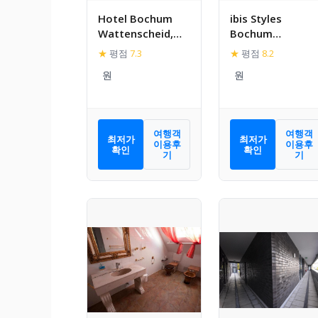
Hotel Bochum
ibis Styles
Wattenscheid,
Bochum
Affiliated by
Hauptbahnhof
★
평점
7.3
★
평점
8.2
Meliá
여행객
여행객
최저가
최저가
이용후
이용후
확인
확인
기
기