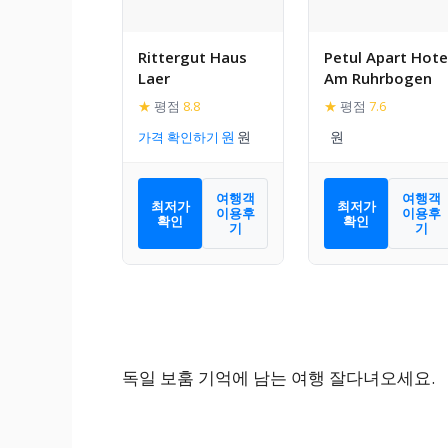
Rittergut Haus
Petul Apart Hote
Laer
Am Ruhrbogen
★
평점
8.8
★
평점
7.6
가격 확인하기
여행객
여행객
최저가
최저가
이용후
이용후
확인
확인
기
기
독일 보훔 기억에 남는 여행 잘다녀오세요.