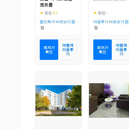
젠트룸
★
평점
8.5
★
평점
–
할인특가 바로보기
이용후기 바로보기
여행객
여행객
최저가
최저가
이용후
이용후
확인
확인
기
기