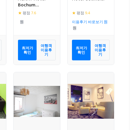
Bochum
Dortmund
★
평점
7.6
★
평점
9.4
이용후기 바로보기
여행객
여행객
최저가
최저가
이용후
이용후
확인
확인
기
기