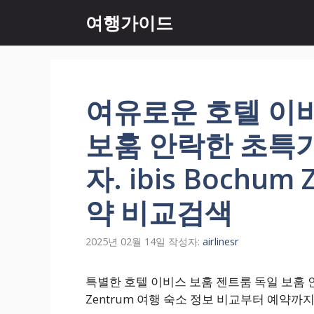
컨
여행가이드
텐
츠
로
건
너
여유로운 호텔 이
뛰
기
보훔 안락한 초특
자. ibis Bochu
약 비교검색
2025년 02월 14일
작성자:
airlinesr
특별한 호텔 이비스 보훔 젠트룸 독일 보훔 인기
Zentrum 여행 숙소 정보 비교부터 예약까지