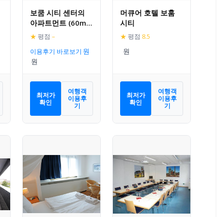
보쿰 시티 센터의
머큐어 호텔 보훔
아파트먼트 (60m²,
시티
침실 2개, 프라이빗
★
평점
–
★
평점
8.5
욕실 1개)
이용후기 바로보기
여행객
여행객
최저가
최저가
이용후
이용후
확인
확인
기
기