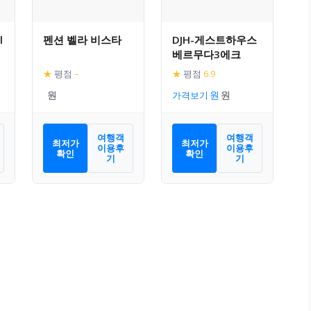
l
펜션 벨라 비스타
DJH-게스트하우스
베르무다3에크
★
평점
–
★
평점
6.9
가격보기
여행객
여행객
최저가
최저가
이용후
이용후
확인
확인
기
기