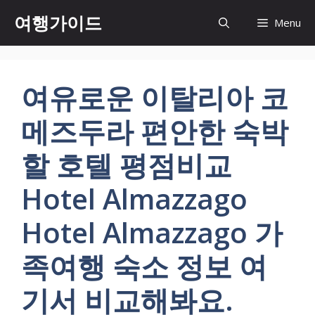
컨
여행가이드
Menu
텐
츠
로
건
여유로운 이탈리아 코
너
뛰
메즈두라 편안한 숙박
기
할 호텔 평점비교
Hotel Almazzago
Hotel Almazzago 가
족여행 숙소 정보 여
기서 비교해봐요.