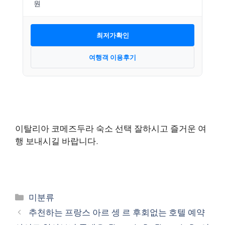
최저가확인
여행객 이용후기
이탈리아 코메즈두라 숙소 선택 잘하시고 즐거운 여
행 보내시길 바랍니다.
카
미분류
테
추천하는 프랑스 아르 셍 르 후회없는 호텔 예약
고