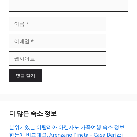
이
름
이
메
일
웹
사
이
트
더 많은 숙소 정보
분위기있는 이탈리아 아렌자노 가족여행 숙소 정보
한눈에 비교해요. Arenzano Pineta – Casa Berizzi